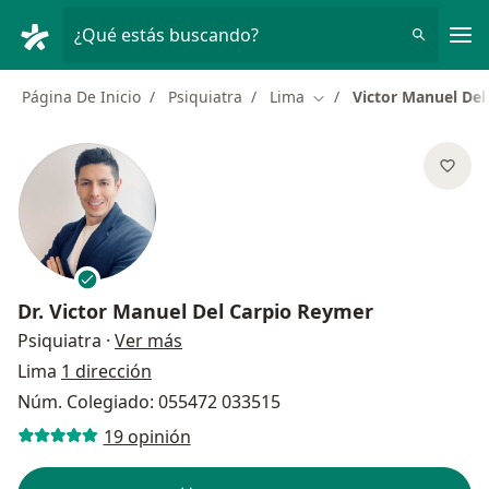
Men
¿Qué estás buscando?
Página De Inicio
Psiquiatra
Lima
Victor Manuel De
Cambiar de ciudad
Dr.
Victor Manuel Del Carpio Reymer
sobre las especializaciones
Psiquiatra
·
Ver más
Lima
1 dirección
Núm. Colegiado: 055472 033515
19 opinión