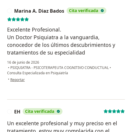
Marina A. Diaz Bados
Cita verificada
M
Excelente Profesional.
Un Doctor Psiquiatra a la vanguardia,
conocedor de los últimos descubrimientos y
tratamientos de su especialidad
16 de junio de 2026
•
PSIQUIATRA - PSICOTERAPEUTA COGNITIVO CONDUCTUAL
•
Consulta Especializada en Psiquiatría
en opinión del usuario Marina A. Diaz Bados
•
Reportar
EH
Cita verificada
E
Un excelente profesional y muy preciso en el
tratamiento, estoy muy complacida con el