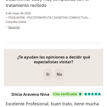
tratamiento recibido
6 de mayo de 2026
•
PSIQUIATRA - PSICOTERAPEUTA COGNITIVO CONDUCTUAL
•
Consulta online
en opinión del usuario EH
•
Reportar
¿Te ayudan las opiniones a decidir qué
especialistas visitar?
Si
No
Dilcia Aravena Nina
Cita verificada
D
Excelente Profesional, buen trato, tiene mucha