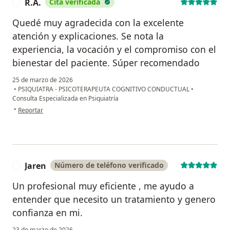
R.A.
Cita verificada
R
Quedé muy agradecida con la excelente
atención y explicaciones. Se nota la
experiencia, la vocación y el compromiso con el
bienestar del paciente. Súper recomendado
25 de marzo de 2026
•
PSIQUIATRA - PSICOTERAPEUTA COGNITIVO CONDUCTUAL
•
Consulta Especializada en Psiquiatría
en opinión del usuario R.A.
•
Reportar
Jaren
Número de teléfono verificado
J
Un profesional muy eficiente , me ayudo a
entender que necesito un tratamiento y genero
confianza en mi.
23 de marzo de 2026