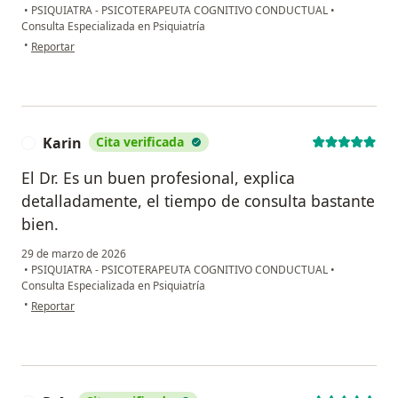
•
PSIQUIATRA - PSICOTERAPEUTA COGNITIVO CONDUCTUAL
•
Consulta Especializada en Psiquiatría
en opinión del usuario Ana Guevara
•
Reportar
Karin
Cita verificada
K
El Dr. Es un buen profesional, explica
detalladamente, el tiempo de consulta bastante
bien.
29 de marzo de 2026
•
PSIQUIATRA - PSICOTERAPEUTA COGNITIVO CONDUCTUAL
•
Consulta Especializada en Psiquiatría
en opinión del usuario Karin
•
Reportar