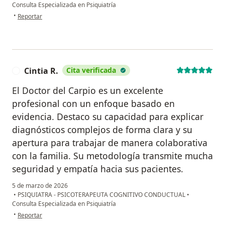
Consulta Especializada en Psiquiatría
en opinión del usuario Franco V
•
Reportar
Cintia R.
Cita verificada
C
El Doctor del Carpio es un excelente
profesional con un enfoque basado en
evidencia. Destaco su capacidad para explicar
diagnósticos complejos de forma clara y su
apertura para trabajar de manera colaborativa
con la familia. Su metodología transmite mucha
seguridad y empatía hacia sus pacientes.
5 de marzo de 2026
•
PSIQUIATRA - PSICOTERAPEUTA COGNITIVO CONDUCTUAL
•
Consulta Especializada en Psiquiatría
en opinión del usuario Cintia R.
•
Reportar