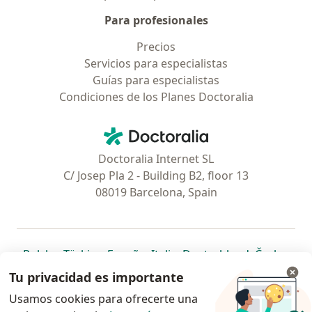
Para profesionales
Precios
Servicios para especialistas
Guías para especialistas
Condiciones de los Planes Doctoralia
Contacto
Doctoralia - Página de inicio
Doctoralia Internet SL
C/ Josep Pla 2 - Building B2, floor 13
08019 Barcelona, Spain
se abre en una nueva pestaña
se abre en una nueva pestaña
se abre en una nueva pestaña
se abre en una nueva pes
se abre en 
se a
Polska
,
Türkiye
,
España
,
Italia
,
Deutschland
,
Česko
,
se abre en una nueva pestaña
se abre en una nueva pestaña
se abre en una nueva pestaña
se abre en una nueva p
se abre en 
se abr
Portugal
,
México
,
Chile
,
Brasil
,
Argentina
,
Perú
,
Tu privacidad es importante
se abre en una nueva pe
Colombia
Usamos cookies para ofrecerte una