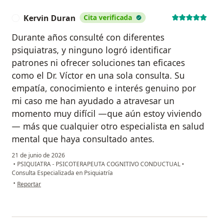
Kervin Duran
Cita verificada
K
Durante años consulté con diferentes
psiquiatras, y ninguno logró identificar
patrones ni ofrecer soluciones tan eficaces
como el Dr. Víctor en una sola consulta. Su
empatía, conocimiento e interés genuino por
mi caso me han ayudado a atravesar un
momento muy difícil —que aún estoy viviendo
— más que cualquier otro especialista en salud
mental que haya consultado antes.
21 de junio de 2026
•
PSIQUIATRA - PSICOTERAPEUTA COGNITIVO CONDUCTUAL
•
Consulta Especializada en Psiquiatría
en opinión del usuario Kervin Duran
•
Reportar