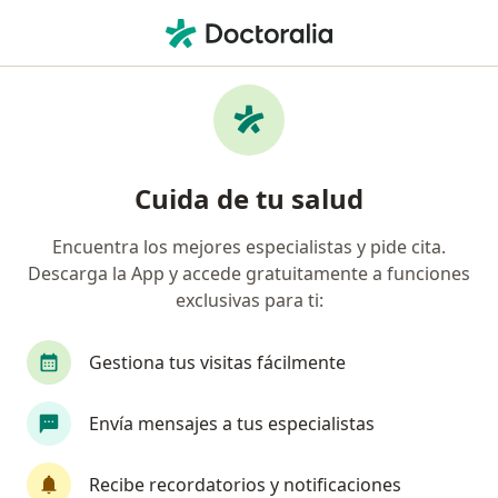
Men
Consulta Online • Lince, Lima
Filtros
• 1
Seguro
Mapa
Especialistas en Consulta online Lince
Cuida de tu salud
Encuentra los mejores especialistas y pide cita.
¿Qué especialidad estás buscando?
Descarga la App y accede gratuitamente a funciones
Médico general
Psicólogo
Neurólogo
exclusivas para ti:
Gestiona tus visitas fácilmente
Envía mensajes a tus especialistas
Recibe recordatorios y notificaciones