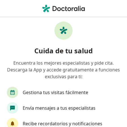
Men
Consulta Online • San Juan de Lurigancho, Lima
Filtros
• 1
Seguro
Mapa
Especialistas en Consulta online San Juan
Cuida de tu salud
de Lurigancho
Encuentra los mejores especialistas y pide cita.
Descarga la App y accede gratuitamente a funciones
¿Qué especialidad estás buscando?
exclusivas para ti:
Médico general
Psicólogo
Dentista
N
Gestiona tus visitas fácilmente
Envía mensajes a tus especialistas
Recibe recordatorios y notificaciones