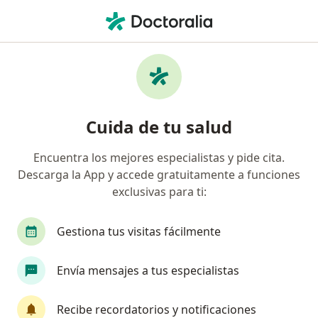
Men
Aneurisma Aorta Torácica Descendente • Lima, Lima
Filtros
• 1
Seguro
Mapa
Especialistas en Aneurisma Aorta Torácica
Cuida de tu salud
Descendente Lima
Encuentra los mejores especialistas y pide cita.
Descarga la App y accede gratuitamente a funciones
¿Qué especialidad estás buscando?
exclusivas para ti:
Cirujano cardiovascular y torácico
Cirujano va
Gestiona tus visitas fácilmente
Envía mensajes a tus especialistas
Recibe recordatorios y notificaciones