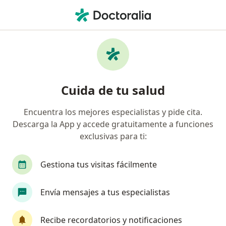
Men
Examen De Papanicolau Pap • Lima, Lima
Filtros
• 1
Seguro
Mapa
Especialistas en Examen de Papanicolau
Cuida de tu salud
(PAP) Lima
Encuentra los mejores especialistas y pide cita.
Descarga la App y accede gratuitamente a funciones
¿Qué especialidad estás buscando?
exclusivas para ti:
Ginecólogo
Cirujano general
Médico gene
Gestiona tus visitas fácilmente
Envía mensajes a tus especialistas
Recibe recordatorios y notificaciones