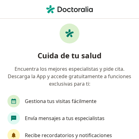
Men
Asistencia Y Control Al Parto • Lima, Lima
Filtros
• 1
Seguro
Mapa
Especialistas en Asistencia y control al parto
Cuida de tu salud
Lima
Encuentra los mejores especialistas y pide cita.
Descarga la App y accede gratuitamente a funciones
¿Qué especialidad estás buscando?
exclusivas para ti:
Ginecólogo
Médico general
Cirujano gene
Gestiona tus visitas fácilmente
Envía mensajes a tus especialistas
Recibe recordatorios y notificaciones