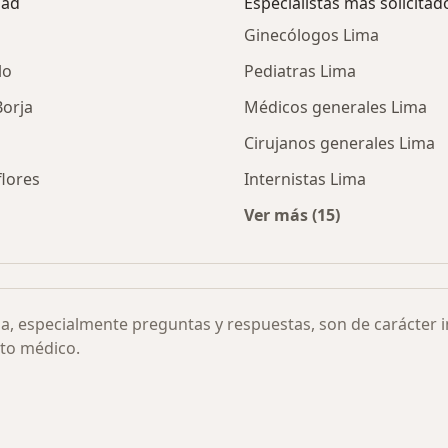
dad
Especialistas más solicitad
Ginecólogos Lima
lo
Pediatras Lima
Borja
Médicos generales Lima
Cirujanos generales Lima
lores
Internistas Lima
Ver más (15)
necológica y Embarazo por ciudad
Más en esta categor
ia, especialmente preguntas y respuestas, son de carácter 
to médico.