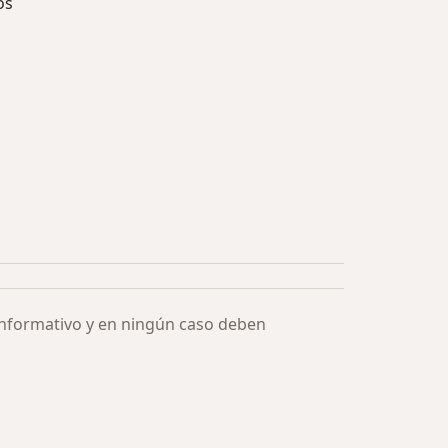
os
ía: Especialistas más solicitados
informativo y en ningún caso deben