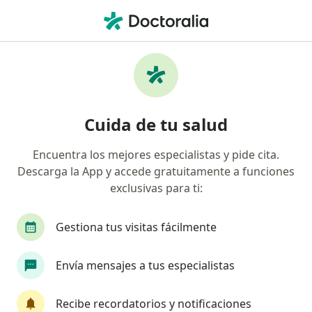
Men
Cesárea • Pueblo Libre, Lima
Filtros
• 1
Seguro
Mapa
Especialistas en Cesárea Pueblo Libre
Cuida de tu salud
Encuentra los mejores especialistas y pide cita.
¿Qué especialidad estás buscando?
Descarga la App y accede gratuitamente a funciones
Ginecólogo
Médico general
Psiquiatra
exclusivas para ti:
Gestiona tus visitas fácilmente
Envía mensajes a tus especialistas
Recibe recordatorios y notificaciones