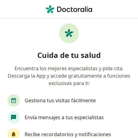
Men
Cesárea • San Juan de Lurigancho, Lima
Filtros
• 1
Seguro
Mapa
Especialistas en Cesárea San Juan de
Cuida de tu salud
Lurigancho
Encuentra los mejores especialistas y pide cita.
Descarga la App y accede gratuitamente a funciones
¿Qué especialidad estás buscando?
exclusivas para ti:
Ginecólogo
Médico general
Cirujano gene
Gestiona tus visitas fácilmente
Envía mensajes a tus especialistas
Recibe recordatorios y notificaciones