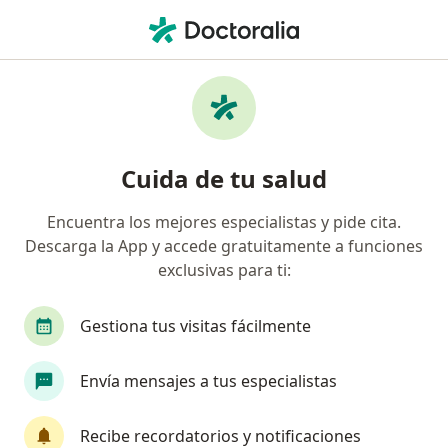
Men
¿Qué estás buscando?
Página De Inicio
Enfermedades
Gastroenteritis
Gastroenteritis - Información,
Cuida de tu salud
expertos y preguntas frecuentes
Encuentra los mejores especialistas y pide cita.
Descarga la App y accede gratuitamente a funciones
exclusivas para ti:
Información
Pregunta al Experto
Gestiona tus visitas fácilmente
Envía mensajes a tus especialistas
No descuides tu salud
Escoge la consulta online para empezar o continuar
Recibe recordatorios y notificaciones