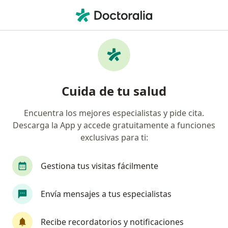
Men
¿Qué estás buscando?
Página De Inicio
Enfermedades
Intolerancia A La Lactosa
Intolerancia a la lactosa -
Cuida de tu salud
Información, expertos y
Encuentra los mejores especialistas y pide cita.
preguntas frecuentes
Descarga la App y accede gratuitamente a funciones
exclusivas para ti:
Gestiona tus visitas fácilmente
Información
Pregunta al Experto
Envía mensajes a tus especialistas
Recibe recordatorios y notificaciones