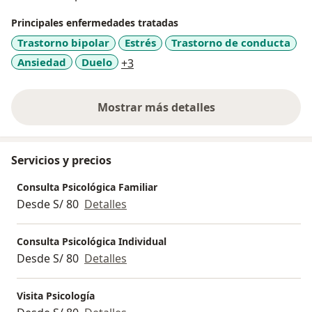
potencia el valor del ser humano, sus profundas
Principales enfermedades tratadas
convicciones y su desarrollo integral.
Trastorno bipolar
Estrés
Trastorno de conducta
a11y_sr_more_diseases
Ansiedad
Duelo
+3
Mostrar más detalles
sobre la experiencia
Servicios y precios
Consulta Psicológica Familiar
Desde S/ 80
Detalles
Consulta Psicológica Individual
Desde S/ 80
Detalles
Visita Psicología