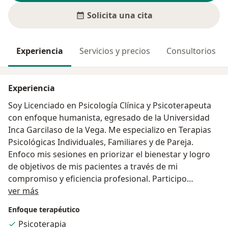
Solicita una cita
Experiencia
Servicios y precios
Consultorios
Experiencia
Soy Licenciado en Psicología Clínica y Psicoterapeuta
con enfoque humanista, egresado de la Universidad
Inca Garcilaso de la Vega. Me especializo en Terapias
Psicológicas Individuales, Familiares y de Pareja.
Enfoco mis sesiones en priorizar el bienestar y logro
de objetivos de mis pacientes a través de mi
compromiso y eficiencia profesional. Participo
Acerca de mí
activamente en entrevistas en medios digitales, prensa
ver más
escrita y emisoras radiales. La psicología es una
Enfoque terapéutico
disciplina que abre nuevas y mejores vías de solución,
Psicoterapia
fortalece el pensamiento, la emoción y la acción y