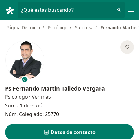
Men
¿Qué estás buscando?
Página De Inicio
Psicólogo
Surco
Fernando Martin 
Cambiar de ciudad
Ps
Fernando Martin Talledo Vergara
sobre las especializaciones
Psicólogo
·
Ver más
Surco
1 dirección
Núm. Colegiado: 25770
Datos de contacto