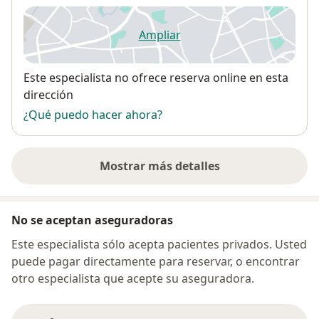
Ampliar
se abre en una nueva pestañ
Disponibilidad
Este especialista no ofrece reserva online en esta
dirección
¿Qué puedo hacer ahora?
Mostrar más detalles
sobre la dirección
No se aceptan aseguradoras
Este especialista sólo acepta pacientes privados. Usted
puede pagar directamente para reservar, o encontrar
otro especialista que acepte su aseguradora.