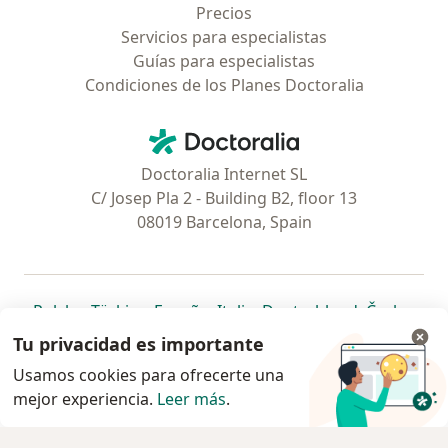
Precios
Servicios para especialistas
Guías para especialistas
Condiciones de los Planes Doctoralia
Contacto
Doctoralia - Página de inicio
Doctoralia Internet SL
C/ Josep Pla 2 - Building B2, floor 13
08019 Barcelona, Spain
se abre en una nueva pestaña
se abre en una nueva pestaña
se abre en una nueva pestaña
se abre en una nueva pes
se abre en 
se a
Polska
,
Türkiye
,
España
,
Italia
,
Deutschland
,
Česko
,
se abre en una nueva pestaña
se abre en una nueva pestaña
se abre en una nueva pestaña
se abre en una nueva p
se abre en 
se abr
Portugal
,
México
,
Chile
,
Brasil
,
Argentina
,
Perú
,
Tu privacidad es importante
se abre en una nueva pe
Colombia
Usamos cookies para ofrecerte una
mejor experiencia.
www.doctoralia.pe © 2026 - Encuentra tu
Leer más
.
especialista y agenda cita