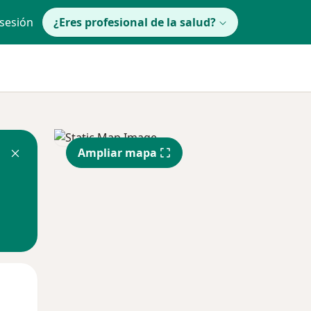
 sesión
¿Eres profesional de la salud?
Ampliar mapa
Mar
Mié
Jue
11 Ago
12 Ago
13 Ago