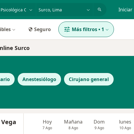
dad, enfermedad o nombre
p. ej. Lima
Iniciar
ibles
Seguro
Más filtros
•
1
online Surco
ario
Anestesiólogo
Cirujano general
a Vega
Hoy
Mañana
Dom
lunes
7 Ago
8 Ago
9 Ago
10 Ago