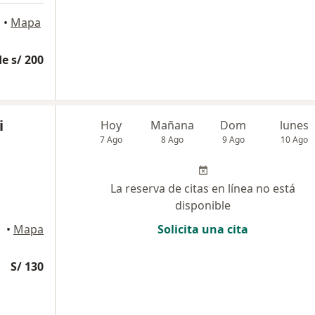
a
•
Mapa
e s/ 200
i
Hoy
Mañana
Dom
lunes
7 Ago
8 Ago
9 Ago
10 Ago
La reserva de citas en línea no está
disponible
•
Mapa
Solicita una cita
S/ 130