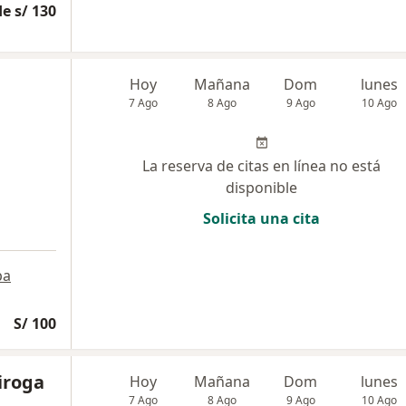
e s/ 130
Hoy
Mañana
Dom
lunes
7 Ago
8 Ago
9 Ago
10 Ago
La reserva de citas en línea no está
disponible
Solicita una cita
pa
S/ 100
iroga
Hoy
Mañana
Dom
lunes
7 Ago
8 Ago
9 Ago
10 Ago