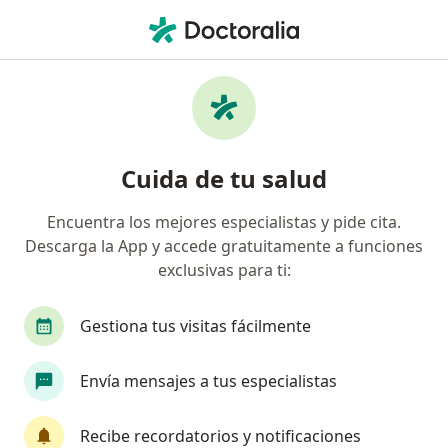
Men
Visita Psicología • Surco, Lima
Filtros
• 1
Seguro
Mapa
Especialistas en Visita Psicología Surco
Cuida de tu salud
Encuentra los mejores especialistas y pide cita.
¿Qué especialidad estás buscando?
Descarga la App y accede gratuitamente a funciones
Psicólogo
Ginecólogo
Terapeuta complem
exclusivas para ti:
Gestiona tus visitas fácilmente
Envía mensajes a tus especialistas
Recibe recordatorios y notificaciones