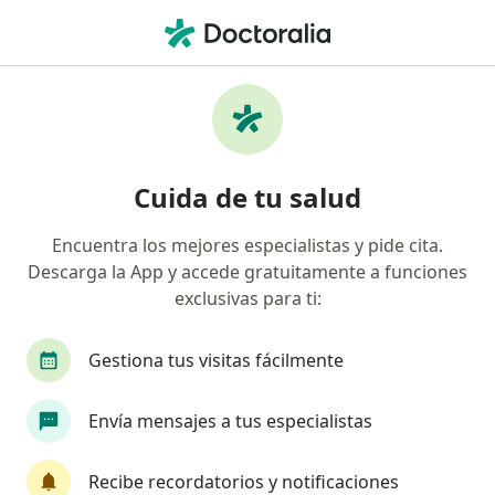
Men
¿Qué estás buscando?
Página De Inicio
Enfermedades
Hernia Inguinal
Hernia inguinal - Información,
Cuida de tu salud
expertos y preguntas frecuentes
Encuentra los mejores especialistas y pide cita.
Descarga la App y accede gratuitamente a funciones
exclusivas para ti:
Información
Pregunta al Experto
Gestiona tus visitas fácilmente
Envía mensajes a tus especialistas
No descuides tu salud
Escoge la consulta online para empezar o continuar
Recibe recordatorios y notificaciones