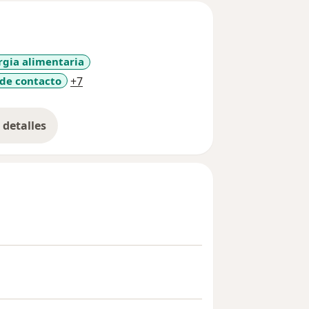
rgia alimentaria
a11y_sr_more_diseases
 de contacto
+7
detalles
bre la experiencia