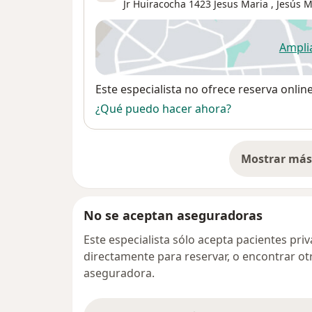
Jr Huiracocha 1423 Jesus Maria ,
Jesús M
Ampli
se
Disponibilidad
Este especialista no ofrece reserva onlin
¿Qué puedo hacer ahora?
Mostrar más 
so
No se aceptan aseguradoras
Este especialista sólo acepta pacientes pr
directamente para reservar, o encontrar ot
aseguradora.