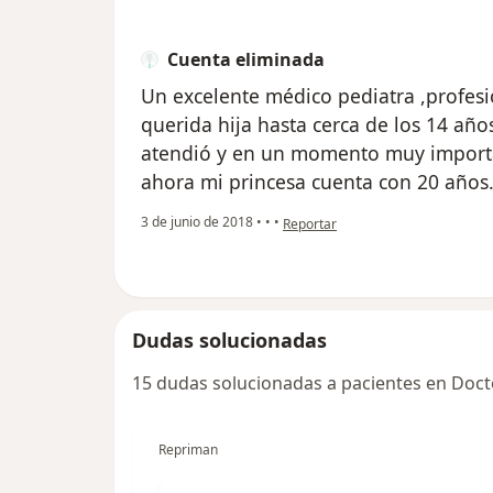
Cuenta eliminada
Un excelente médico pediatra ,profes
querida hija hasta cerca de los 14 añ
atendió y en un momento muy important
ahora mi princesa cuenta con 20 años.
en opinión del usuario Cuenta eli
3 de junio de 2018
•
•
•
Reportar
Dudas solucionadas
15 dudas solucionadas a pacientes en Doct
Repriman