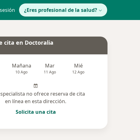
 sesión
¿Eres profesional de la salud?
 cita en Doctoralia
Mañana
Mar
Mié
Jue
Vie
10 Ago
11 Ago
12 Ago
13 Ago
14 Ag
especialista no ofrece reserva de cita
en línea en esta dirección.
Solicita una cita
olucionadas (15)