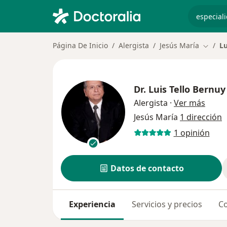
especiali
Página De Inicio
Alergista
Jesús María
Lu
Cambia
Dr.
Luis Tello Bernuy
sobre
Alergista
·
Ver más
Jesús María
1 dirección
1 opinión
Datos de contacto
Experiencia
Servicios y precios
Co