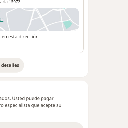
aría
15072
ar
 abre en una nueva pestaña
e en esta dirección
detalles
bre la dirección
ivados. Usted puede pagar
ro especialista que acepte su