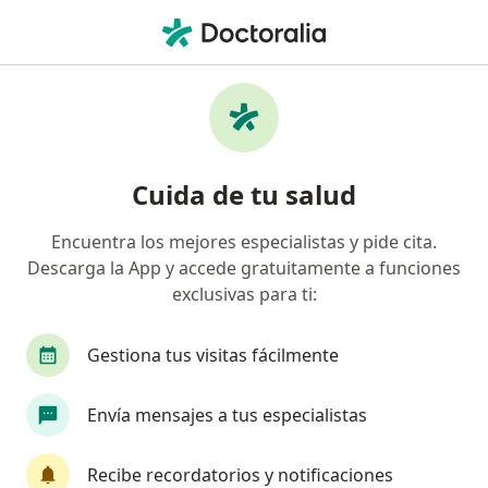
Men
Deficit De Crecimiento • Lince, Lima
Filtros
• 1
Seguro
Mapa
Especialistas en Deficit de crecimiento en
Cuida de tu salud
Lince
Encuentra los mejores especialistas y pide cita.
Descarga la App y accede gratuitamente a funciones
¿Qué especialidad estás buscando?
exclusivas para ti:
Pediatra
Endocrinólogo
Especialista en A
Gestiona tus visitas fácilmente
Envía mensajes a tus especialistas
Recibe recordatorios y notificaciones