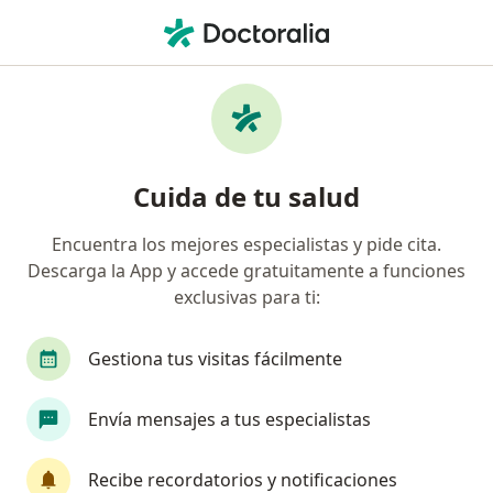
Men
Pediatra • Las Gardenias, Lima, Lima
Filtros
Seguro
Mapa
Pediatras en Las Gardenias, Lima
Cuida de tu salud
Encuentra los mejores especialistas y pide cita.
Descarga la App y accede gratuitamente a funciones
exclusivas para ti:
Gestiona tus visitas fácilmente
Dr. Rubén Leonidas Caparó Oblitas
Envía mensajes a tus especialistas
·
Ver más
Pediatra, Neurólogo
139 opinión
Recibe recordatorios y notificaciones