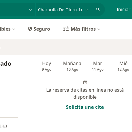
dad, enfermedad o nombre
p. ej. Lima
Iniciar
ibles
Seguro
Más filtros
a
rado
Hoy
Mañana
Mar
Mié
9 Ago
10 Ago
11 Ago
12 Ago
La reserva de citas en línea no está
disponible
Solicita una cita
apa