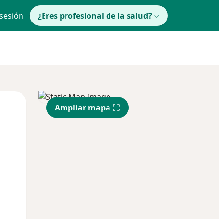
 sesión
¿Eres profesional de la salud?
Jue
Vie
Sáb
Ampliar mapa
13 Ago
14 Ago
15 Ago