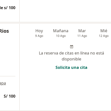
e s/ 100
Rios
Hoy
Mañana
Mar
Mié
9 Ago
10 Ago
11 Ago
12 Ago
La reserva de citas en línea no está
disponible
Solicita una cita
apa
S/ 100