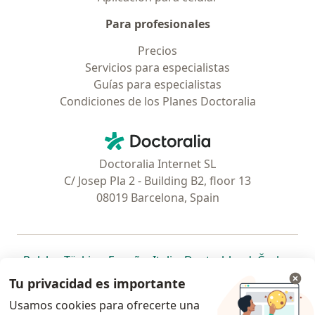
Para profesionales
Precios
Servicios para especialistas
Guías para especialistas
Condiciones de los Planes Doctoralia
Contacto
Doctoralia - Página de inicio
Doctoralia Internet SL
C/ Josep Pla 2 - Building B2, floor 13
08019 Barcelona, Spain
se abre en una nueva pestaña
se abre en una nueva pestaña
se abre en una nueva pestaña
se abre en una nueva pes
se abre en 
se a
Polska
,
Türkiye
,
España
,
Italia
,
Deutschland
,
Česko
,
se abre en una nueva pestaña
se abre en una nueva pestaña
se abre en una nueva pestaña
se abre en una nueva p
se abre en 
se abr
Portugal
,
México
,
Chile
,
Brasil
,
Argentina
,
Perú
,
Tu privacidad es importante
se abre en una nueva pe
Colombia
Usamos cookies para ofrecerte una