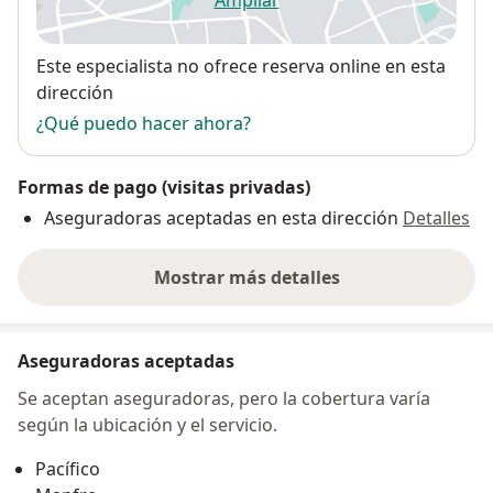
Ampliar
se abre en una nueva pestañ
Disponibilidad
Este especialista no ofrece reserva online en esta
dirección
¿Qué puedo hacer ahora?
Formas de pago (visitas privadas)
Aseguradoras aceptadas en esta dirección
Detalles
Mostrar más detalles
sobre la dirección
Aseguradoras aceptadas
Se aceptan aseguradoras, pero la cobertura varía
según la ubicación y el servicio.
Pacífico