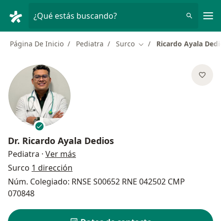
Men
¿Qué estás buscando?
Página De Inicio
Pediatra
Surco
Ricardo Ayala Dedi
Cambiar de ciudad
Dr.
Ricardo Ayala Dedios
sobre las especializaciones
Pediatra
·
Ver más
Surco
1 dirección
Núm. Colegiado: RNSE S00652 RNE 042502 CMP
070848