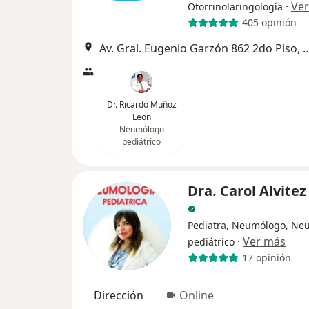
·
Ve
Otorrinolaringología
405 opinión
Av. Gral. Eugenio Garzón 862 2do P
Dr. Ricardo Muñoz
Leon
Neumólogo
pediátrico
Dra. Carol Alvite
Pediatra, Neumólogo, Ne
·
Ver más
pediátrico
17 opinión
Dirección
Online