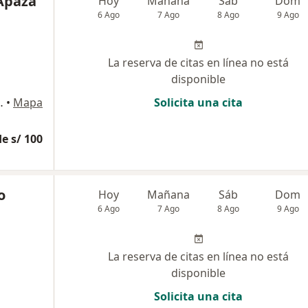
 Apaza
Hoy
Mañana
Sáb
Dom
6 Ago
7 Ago
8 Ago
9 Ago
La reserva de citas en línea no está
disponible
tamento 104, Lima
•
Mapa
Solicita una cita
e s/ 100
o
Hoy
Mañana
Sáb
Dom
6 Ago
7 Ago
8 Ago
9 Ago
La reserva de citas en línea no está
disponible
Solicita una cita