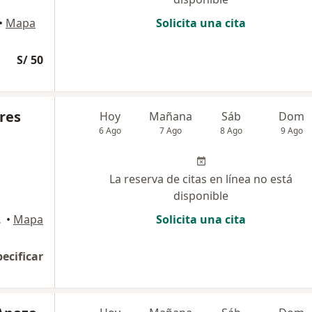
•
Mapa
Solicita una cita
S/ 50
res
Hoy
Mañana
Sáb
Dom
6 Ago
7 Ago
8 Ago
9 Ago
La reserva de citas en línea no está
disponible
, Breña, Breña
•
Mapa
Solicita una cita
pecificar