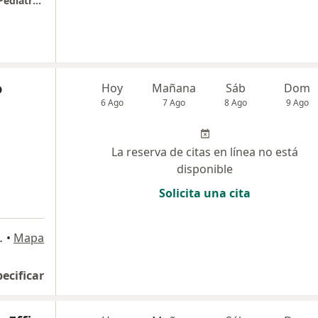
Centro de Enfermedades Respiratorias - Mi Pediatra y Yo
o
Hoy
Mañana
Sáb
Dom
6 Ago
7 Ago
8 Ago
9 Ago
La reserva de citas en línea no está
disponible
Solicita una cita
s María, Jesús María
•
Mapa
pecificar