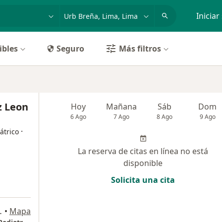
dad, enfermedad o nombre
p. ej. Lima
Iniciar
ibles
Seguro
Más filtros
z Leon
Hoy
Mañana
Sáb
Dom
6 Ago
7 Ago
8 Ago
9 Ago
·
átrico
La reserva de citas en línea no está
disponible
Solicita una cita
iso, Jesús María
•
Mapa