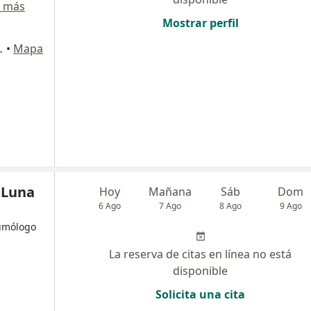
r más
Mostrar perfil
iso, Jesús María
•
Mapa
z Luna
Hoy
Mañana
Sáb
Dom
6 Ago
7 Ago
8 Ago
9 Ago
umólogo
La reserva de citas en línea no está
disponible
Solicita una cita