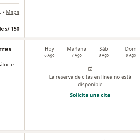
aria,Lima, Lima
•
Mapa
e s/ 150
rres
Hoy
Mañana
Sáb
Dom
6 Ago
7 Ago
8 Ago
9 Ago
·
átrico
La reserva de citas en línea no está
disponible
Solicita una cita