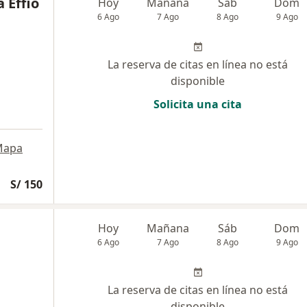
 Effio
Hoy
Mañana
Sáb
Dom
6 Ago
7 Ago
8 Ago
9 Ago
La reserva de citas en línea no está
disponible
Solicita una cita
Mapa
S/ 150
Hoy
Mañana
Sáb
Dom
6 Ago
7 Ago
8 Ago
9 Ago
La reserva de citas en línea no está
disponible