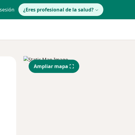
 sesión
¿Eres profesional de la salud?
lunes
Mar
Mié
Ampliar mapa
10 Ago
11 Ago
12 Ago