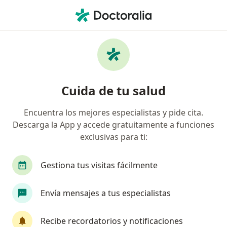
Men
Gastritis Por Helicobacter Pylori • Bellavista, Callao
Filtros
• 1
Seguro
Mapa
Especialistas en Gastritis por Helicobacter
Cuida de tu salud
Pylori en Bellavista
Encuentra los mejores especialistas y pide cita.
Descarga la App y accede gratuitamente a funciones
¿Qué especialidad estás buscando?
exclusivas para ti:
Gastroenterólogo
Médico general
Cardió
Gestiona tus visitas fácilmente
Envía mensajes a tus especialistas
Recibe recordatorios y notificaciones