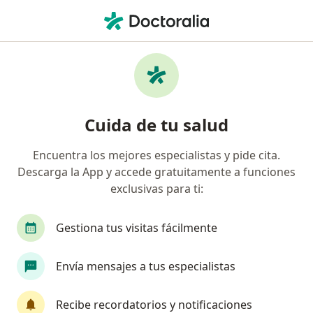
Men
Hemorroides • Bellavista, Callao
Filtros
• 1
Seguro
Mapa
Especialistas en Hemorroides en Bellavista
Cuida de tu salud
Encuentra los mejores especialistas y pide cita.
¿Qué especialidad estás buscando?
Descarga la App y accede gratuitamente a funciones
Gastroenterólogo
Cirujano general
Médic
exclusivas para ti:
Gestiona tus visitas fácilmente
Envía mensajes a tus especialistas
Recibe recordatorios y notificaciones