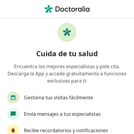
Men
Cirrosis Hepática • Bellavista, Callao
Filtros
• 1
Seguro
Mapa
Especialistas en Cirrosis hepática en
Cuida de tu salud
Bellavista
Encuentra los mejores especialistas y pide cita.
Descarga la App y accede gratuitamente a funciones
¿Qué especialidad estás buscando?
exclusivas para ti:
Gastroenterólogo
Internista
Médico gene
Gestiona tus visitas fácilmente
Envía mensajes a tus especialistas
Recibe recordatorios y notificaciones