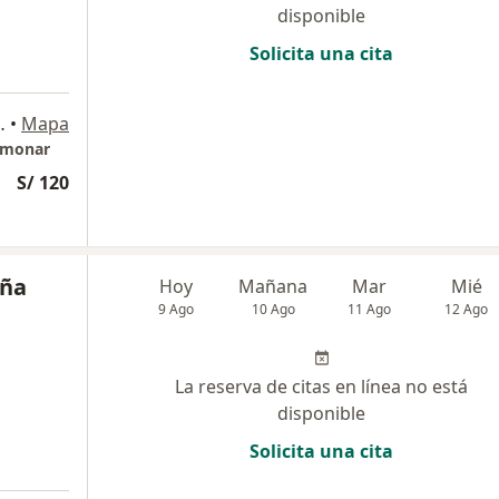
disponible
Solicita una cita
790, Magdalena del Mar
•
Mapa
ulmonar
S/ 120
uña
Hoy
Mañana
Mar
Mié
9 Ago
10 Ago
11 Ago
12 Ago
La reserva de citas en línea no está
disponible
Solicita una cita