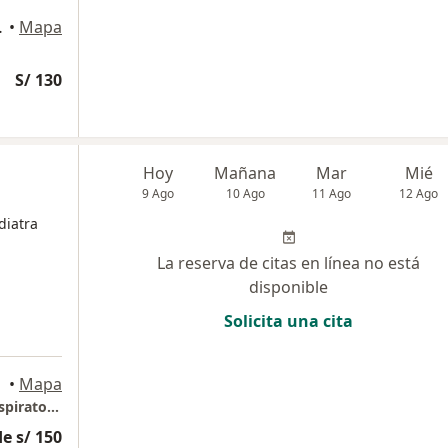
 del Perú., Pueblo Libre
•
Mapa
S/ 130
Hoy
Mañana
Mar
Mié
9 Ago
10 Ago
11 Ago
12 Ago
diatra
La reserva de citas en línea no está
disponible
Solicita una cita
•
Mapa
RESPIRA SANO: Centro de Enfermedades Respiratorias
e s/ 150