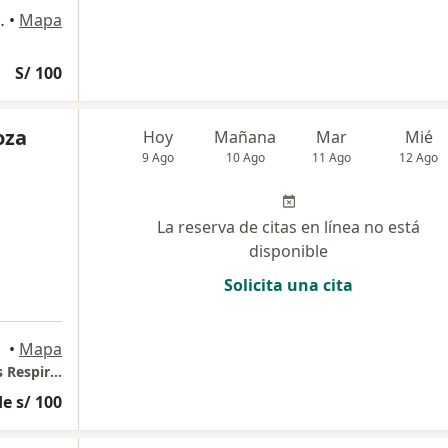
 405, Pueblo Libre
•
Mapa
S/ 100
oza
Hoy
Mañana
Mar
Mié
9 Ago
10 Ago
11 Ago
12 Ago
La reserva de citas en línea no está
disponible
Solicita una cita
•
Mapa
Respiremos Salud - Centro de Enfermedades Respiratorias
e s/ 100