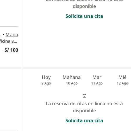
disponible
Solicita una cita
 806, Magdalena del Mar
•
Mapa
Consultorio Pediátrico Dr. Alonso Santos (Oficina 806)
S/ 100
Hoy
Mañana
Mar
Mié
9 Ago
10 Ago
11 Ago
12 Ago
La reserva de citas en línea no está
disponible
Solicita una cita