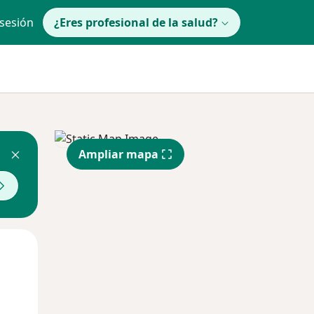
 sesión
¿Eres profesional de la salud?
Ampliar mapa
Jue
Vie
Sáb
13 Ago
14 Ago
15 Ago