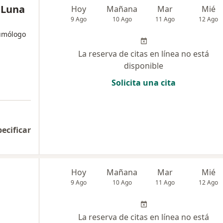
z Luna
Hoy
Mañana
Mar
Mié
9 Ago
10 Ago
11 Ago
12 Ago
umólogo
La reserva de citas en línea no está
disponible
Solicita una cita
pecificar
Hoy
Mañana
Mar
Mié
9 Ago
10 Ago
11 Ago
12 Ago
La reserva de citas en línea no está