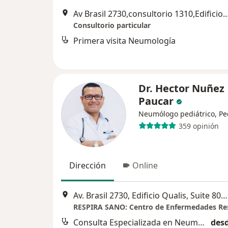
Av Brasil 2730,consultorio 1310,Edificio Qualis, altura del del Hospital Militar
Consultorio particular
Primera visita Neumología
Dr. Hector Nuñez
Paucar
Neumólogo pediátrico, Pe
359 opinión
Dirección
Online
Av. Brasil 2730, Edificio Qualis, Suite 803 (Frente al Hospital de la Policia), Pueblo Libre
Consulta Especializada en Neumología pediátrica
desd