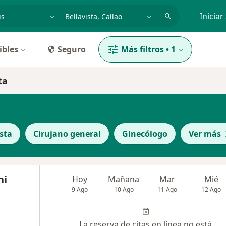
dad, enfermedad o nombre
p. ej. Lima
Iniciar
ibles
Seguro
Más filtros
•
1
ta
sta
Cirujano general
Ginecólogo
Ver más
ni
Hoy
Mañana
Mar
Mié
9 Ago
10 Ago
11 Ago
12 Ago
La reserva de citas en línea no está