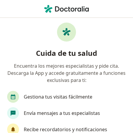
Men
Eyaculación Precoz • San Martín de Porres, Lima
Filtros
• 1
Seguro
Mapa
Especialistas en Eyaculación precoz en San
Cuida de tu salud
Martín de Porres
Encuentra los mejores especialistas y pide cita.
Descarga la App y accede gratuitamente a funciones
¿Qué especialidad estás buscando?
exclusivas para ti:
Psicólogo
Urólogo
Médico general
Gestiona tus visitas fácilmente
Envía mensajes a tus especialistas
Recibe recordatorios y notificaciones