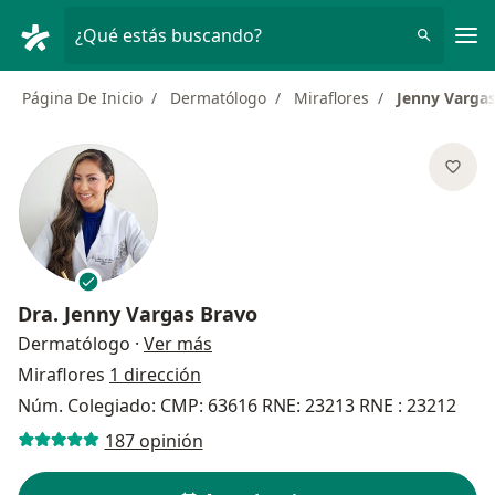
Men
¿Qué estás buscando?
Página De Inicio
Dermatólogo
Miraflores
Jenny Varga
Dra.
Jenny Vargas Bravo
sobre las especializaciones
Dermatólogo
·
Ver más
Miraflores
1 dirección
Núm. Colegiado: CMP: 63616 RNE: 23213 RNE : 23212
187 opinión