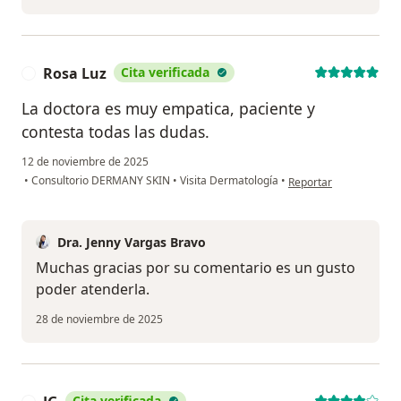
Rosa Luz
Cita verificada
R
La doctora es muy empatica, paciente y
contesta todas las dudas.
12 de noviembre de 2025
en opinión del usuario
•
Consultorio DERMANY SKIN
•
Visita Dermatología
•
Reportar
Dra. Jenny Vargas Bravo
Muchas gracias por su comentario es un gusto
poder atenderla.
28 de noviembre de 2025
Cita verificada