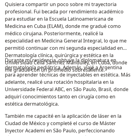
Quisiera compartir un poco sobre mi trayectoria
profesional. Fui becada por rendimiento académico
para estudiar en la Escuela Latinoamericana de
Medicina en Cuba (ELAM), donde me gradué como
médico cirujana. Posteriormente, realicé la
especialidad en Medicina General Integral, lo que me
permitió continuar con mi segunda especialidad en
Dermatología clínica, quirúrgica y estética en la
Durante mi residencia, obtuve la diplomatura en
Universidad Celia Sánchez Manduley, en Cuba, donde
dermatología pediátrica. Además, viajé a Argentina
me gradué con un promedio sobresaliente.
para aprender técnicas de inyectables en estética. Más
adelante, realicé una rotación hospitalaria en la
Universidade Federal ABC, en São Paulo, Brasil, donde
adquirí conocimientos tanto en cirugía como en
estética dermatológica.
También me capacité en la aplicación de láser en la
Ciudad de México y completé el curso de Máster
Inyector Academi en São Paulo, perfeccionando