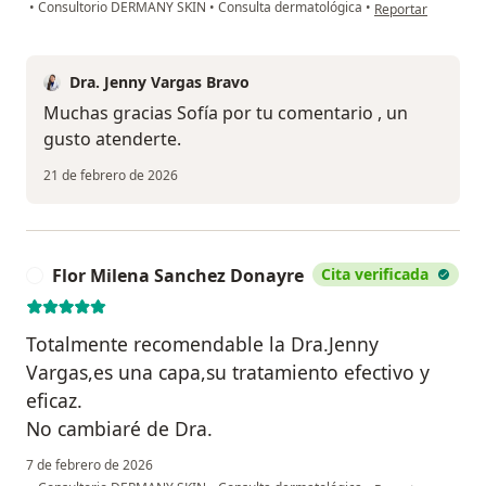
en opinión del usu
•
Consultorio DERMANY SKIN
•
Consulta dermatológica
•
Reportar
Dra. Jenny Vargas Bravo
Muchas gracias Sofía por tu comentario , un
gusto atenderte.
21 de febrero de 2026
Flor Milena Sanchez Donayre
Cita verificada
F
Totalmente recomendable la Dra.Jenny
Vargas,es una capa,su tratamiento efectivo y
eficaz.
No cambiaré de Dra.
7 de febrero de 2026
en opinión del us