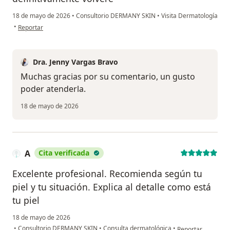
18 de mayo de 2026
•
Consultorio DERMANY SKIN
•
Visita Dermatología
en opinión del usuario J
•
Reportar
Dra. Jenny Vargas Bravo
Muchas gracias por su comentario, un gusto
poder atenderla.
18 de mayo de 2026
A
Cita verificada
Excelente profesional. Recomienda según tu
piel y tu situación. Explica al detalle como está
tu piel
18 de mayo de 2026
en opinión del usu
•
Consultorio DERMANY SKIN
•
Consulta dermatológica
•
Reportar