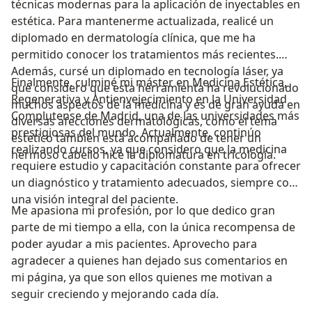
técnicas modernas para la aplicación de inyectables en
estética. Para mantenerme actualizada, realicé un
diplomado en dermatología clínica, que me ha
permitido conocer los tratamientos más recientes.
Además, cursé un diplomado en tecnología láser, ya
Finalmente, culminé mi máster en Medicina Estética,
que considero que esta herramienta ha revolucionado
Regenerativa y Antienvejecimiento en la Universidad
muchos aspectos de la medicina y es de gran ayuda en
Complutense de Madrid, una de las universidades más
diversas afecciones dermatológicas, como el tema
prestigiosas del mundo. Actualmente, continúo
estetico también está acompañado de tener un
realizando cursos, ya que considero que la medicina
hermoso cabello hice la diplomatura en tricología.
requiere estudio y capacitación constante para ofrecer
un diagnóstico y tratamiento adecuados, siempre con
una visión integral del paciente.
Me apasiona mi profesión, por lo que dedico gran
parte de mi tiempo a ella, con la única recompensa de
poder ayudar a mis pacientes. Aprovecho para
agradecer a quienes han dejado sus comentarios en
mi página, ya que son ellos quienes me motivan a
seguir creciendo y mejorando cada día.