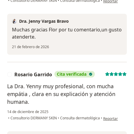
•
Consultorio DERMANY SKIN
•
Consulta dermatológica
•
Reportar
Dra. Jenny Vargas Bravo
Muchas gracias Flor por tu comentario,un gusto
atenderte.
21 de febrero de 2026
Rosario Garrido
Cita verificada
R
La Dra. Yenny muy profesional, con mucha
empátia , clara en su explicación y atención
humana.
14 de diciembre de 2025
en opinión del usu
•
Consultorio DERMANY SKIN
•
Consulta dermatológica
•
Reportar