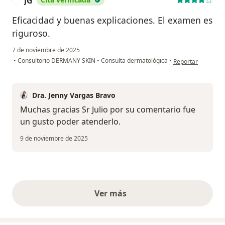
JG
J
Eficacidad y buenas explicaciones. El examen es
riguroso.
7 de noviembre de 2025
en opinión del usu
•
Consultorio DERMANY SKIN
•
Consulta dermatológica
•
Reportar
Dra. Jenny Vargas Bravo
Muchas gracias Sr Julio por su comentario fue
un gusto poder atenderlo.
9 de noviembre de 2025
Ver más
opiniones anteriores