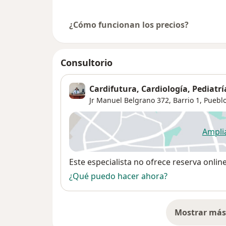
¿Cómo funcionan los precios?
Consultorio
Cardifutura, Cardiología, Pediatr
Jr Manuel Belgrano 372,
Barrio 1
,
Pueblo
Ampli
se
Disponibilidad
Este especialista no ofrece reserva onlin
¿Qué puedo hacer ahora?
Mostrar más 
so