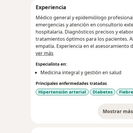
Experiencia
Médico general y epidemiólogo profesional
emergencias y atención en consultorio externo en el áre
hospitalaria. Diagnósticos precisos y elabo
tratamientos óptimos para los pacientes. Al
empatía. Experiencia en el asesoramiento 
Acerca de mí
preventivos y cambios positivos en el estilo
ver más
Especialista en:
Medicina integral y gestión en salud
Principales enfermedades tratadas
Hipertensión arterial
Diabetes
Fiebr
Mostrar más 
so