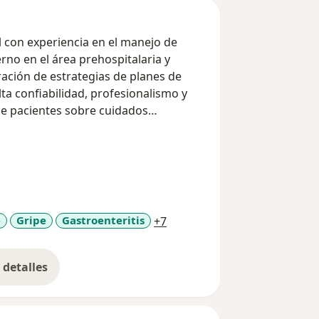
 con experiencia en el manejo de
a prehospitalaria y
ración de estrategias de planes de
ta confiabilidad, profesionalismo y
de pacientes sobre cuidados
 de vida.
a11y_sr_more_diseases
e
Gripe
Gastroenteritis
+7
detalles
bre la experiencia