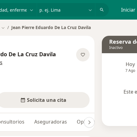
dad, enfermedad o nombre
p. ej. Lima
Iniciar
Jean Pierre Eduardo De La Cruz Davila
Cambiar de ciudad
Reserva de
Inactivo
rdo De La Cruz Davila
sobre las especializaciones
s
Hoy
7 Ago
Este 
Solicita una cita
nsultorios
Aseguradoras
Opiniones