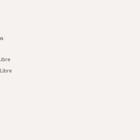
as
Libre
 Libre
ría: Enfermedades más tratadas