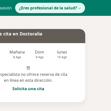
 sesión
¿Eres profesional de la salud?
 cita en Doctoralia
Mañana
Dom
lunes
Mar
Mié
8 Ago
9 Ago
10 Ago
11 Ago
12 Ag
especialista no ofrece reserva de cita
en línea en esta dirección.
Solicita una cita