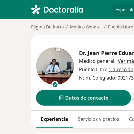
especiali
Página De Inicio
Médico General
Pueblo Libre
Dr.
Jean Pierre Edua
Médico general
·
Ver má
Pueblo Libre
1 dirección
Núm. Colegiado: 092173
Datos de contacto
Experiencia
Servicios y precios
Co