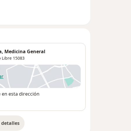
ía, Medicina General
 Libre
15083
ar
 abre en una nueva pestaña
e en esta dirección
detalles
bre la dirección