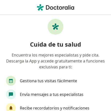
Men
Médico General • Magdalena del Mar, Lima
Filtros
Seguro
Mapa
Médicos generales en Magdalena del Mar
Cuida de tu salud
Encuentra los mejores especialistas y pide cita.
Descarga la App y accede gratuitamente a funciones
exclusivas para ti:
Gestiona tus visitas fácilmente
Dra. Jenny Vargas Bravo
Envía mensajes a tus especialistas
Médico general, Dermatólogo, Especialista en medicina
·
Ver más
estética
Recibe recordatorios y notificaciones
187 opinión