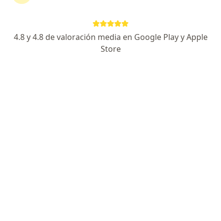
Dirección
Online
4.8 y 4.8 de valoración media en Google Play y Apple
Calle Grimaldo del Solar 162 OFICINA 1003, Miraflores
•
Mapa
Store
Consultorio DERMANY SKIN
Consulta presencial
desde s/ 100
Este especialista no ofrece reserva de cita en línea en esta dirección.
Solicita una cita