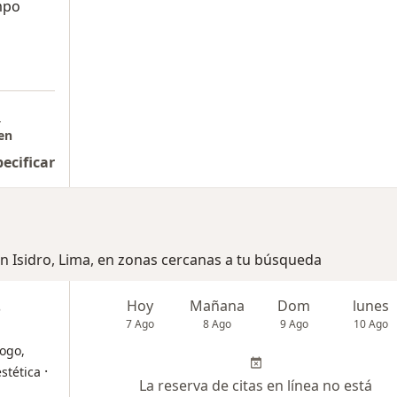
mpo
a
en
pecificar
an Isidro, Lima, en zonas cercanas a tu búsqueda
s
Hoy
Mañana
Dom
lunes
7 Ago
8 Ago
9 Ago
10 Ago
ogo,
·
stética
La reserva de citas en línea no está