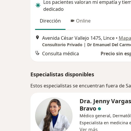
Los pacientes valoran mi empatía y tie
dedicado
Dirección
Online
Avenida César Vallejo 1475, Lince
•
Map
Consultorio Privado | Dr Emanuel Del Carm
Consulta médica
Precio sin es
Especialistas disponibles
Estos especialistas se encuentran fuera de S
Dra. Jenny Varga
Bravo
Médico general, Dermatól
Especialista en medicina e
Ver más