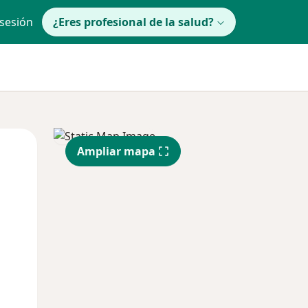
 sesión
¿Eres profesional de la salud?
Mar
Mié
Jue
Ampliar mapa
11 Ago
12 Ago
13 Ago