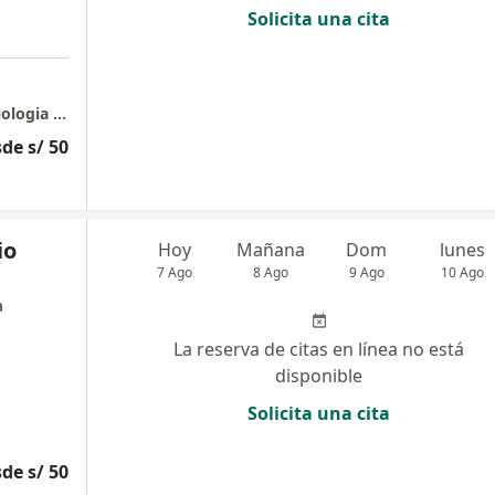
Solicita una cita
Instituto Peruano de Hemodinamica y Cardiologia Intervencionista IPHCI
de s/ 50
io
Hoy
Mañana
Dom
lunes
7 Ago
8 Ago
9 Ago
10 Ago
a
La reserva de citas en línea no está
disponible
Solicita una cita
de s/ 50