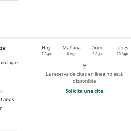
ov
Hoy
Mañana
Dom
lunes
7 Ago
8 Ago
9 Ago
10 Ago
·
terólogo
La reserva de citas en línea no está
disponible
a
Solicita una cita
0 años
ón