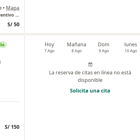
e
•
Mapa
GASTROLIOV Consultorio Especializado Preventivo Gastroenterologico
S/ 50
Hoy
Mañana
Dom
lunes
ia
7 Ago
8 Ago
9 Ago
10 Ago
s
La reserva de citas en línea no está
disponible
Solicita una cita
S/ 150