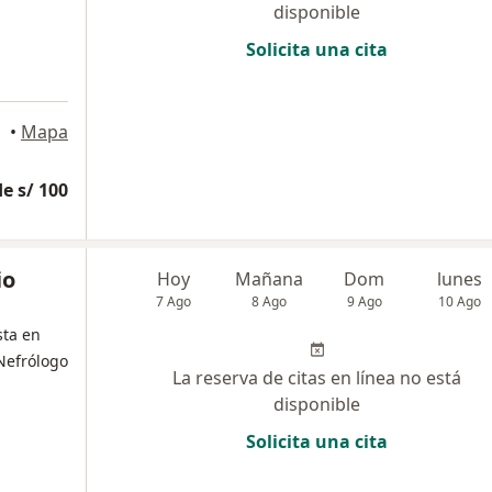
disponible
Solicita una cita
lores
•
Mapa
e s/ 100
io
Hoy
Mañana
Dom
lunes
7 Ago
8 Ago
9 Ago
10 Ago
sta en
Nefrólogo
La reserva de citas en línea no está
disponible
Solicita una cita