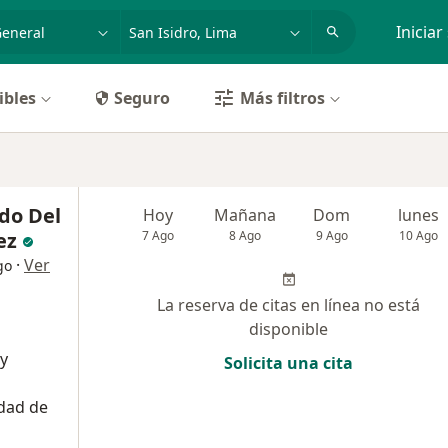
dad, enfermedad o nombre
p. ej. Lima
Iniciar
ibles
Seguro
Más filtros
do Del
Hoy
Mañana
Dom
lunes
ez
7 Ago
8 Ago
9 Ago
10 Ago
·
Ver
go
La reserva de citas en línea no está
disponible
 y
Solicita una cita
dad de