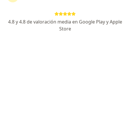
Ginecología de Precisión, Regenerativo y Funcional
Magíster, ISUOG y formado en Universidad de
4.8 y 4.8 de valoración media en Google Play y Apple
Alcalá
Store
Los pacientes valoran mi empatía y tiempo
dedicado
Dirección 1
Dirección 2
Online
Avenida César Vallejo 1475, Lince
•
Mapa
Consultorio Privado | Dr Emanuel Del Carmen
Consulta médica
Precio sin especificar
Este especialista no ofrece reserva de cita en línea en esta dirección.
Solicita una cita
Especialistas disponibles