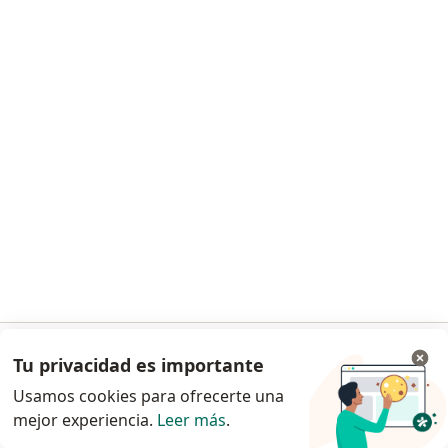
Investigaciones Medicas En Salud
(Inmensa)
Medicina general, Enfermedades infecciosas y tropicales,
·
Ver más
Laboratorio clínico
Jr. Risso 390, Lince
•
Mapa
Ningún profesional de este centro tiene citas disponibles
Tu privacidad es importante
Ir a la app
Mostrar perfil
Usamos cookies para ofrecerte una
mejor experiencia.
Leer más
.
Continuar en el navegador