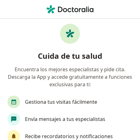
Men
Médico General • Lince, Lima
Filtros
Seguro
Mapa
Médicos generales en Lince
Cuida de tu salud
Encuentra los mejores especialistas y pide cita.
Descarga la App y accede gratuitamente a funciones
exclusivas para ti:
Gestiona tus visitas fácilmente
Dr. Emanuel Alfredo Del Carmen
Envía mensajes a tus especialistas
Hernández
·
Ver más
Médico general, Ginecólogo
Recibe recordatorios y notificaciones
7 opinión