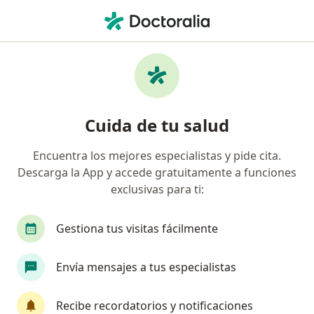
Men
Trastorno Bipolar • Jesús María, Lima
Filtros
• 1
Seguro
Mapa
Especialistas en Trastorno bipolar en Jesús
Cuida de tu salud
María
Encuentra los mejores especialistas y pide cita.
Descarga la App y accede gratuitamente a funciones
¿Qué especialidad estás buscando?
exclusivas para ti:
Psiquiatra
Psicólogo
Médico general
Gestiona tus visitas fácilmente
Envía mensajes a tus especialistas
Recibe recordatorios y notificaciones