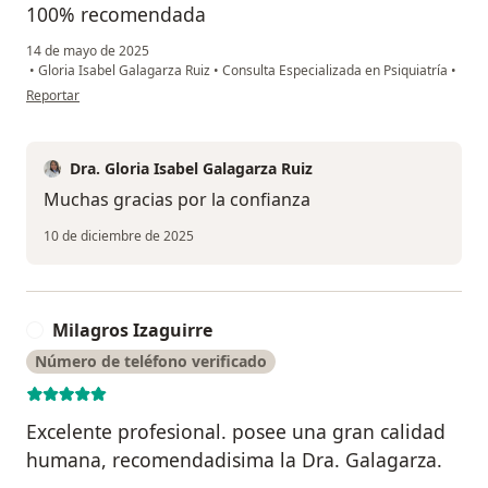
100% recomendada
14 de mayo de 2025
•
Gloria Isabel Galagarza Ruiz
•
Consulta Especializada en Psiquiatría
•
en opinión del usuario L.V.
Reportar
Dra. Gloria Isabel Galagarza Ruiz
Muchas gracias por la confianza
10 de diciembre de 2025
Milagros Izaguirre
M
Número de teléfono verificado
Excelente profesional. posee una gran calidad
humana, recomendadisima la Dra. Galagarza.