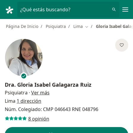
Men
¿Qué estás buscando?
Página De Inicio
Psiquiatra
Lima
Gloria Isabel Gala
Cambiar de ciudad
Dra.
Gloria Isabel Galagarza Ruiz
sobre las especializaciones
Psiquiatra
·
Ver más
Lima
1 dirección
Núm. Colegiado: CMP 046643 RNE 048796
8 opinión