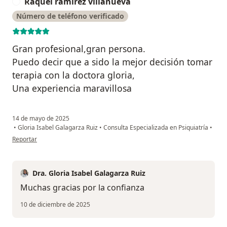
Raquel ramirez villanueva
R
Número de teléfono verificado
Gran profesional,gran persona.
Puedo decir que a sido la mejor decisión tomar
terapia con la doctora gloria,
Una experiencia maravillosa
14 de mayo de 2025
•
Gloria Isabel Galagarza Ruiz
•
Consulta Especializada en Psiquiatría
•
en opinión del usuario Raquel ramirez villanueva
Reportar
Dra. Gloria Isabel Galagarza Ruiz
Muchas gracias por la confianza
10 de diciembre de 2025