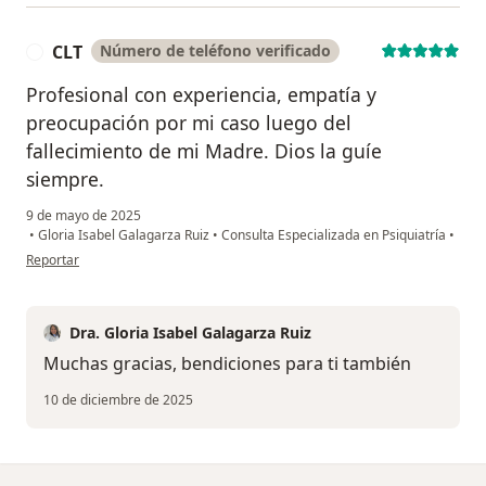
CLT
Número de teléfono verificado
C
Profesional con experiencia, empatía y
preocupación por mi caso luego del
fallecimiento de mi Madre. Dios la guíe
siempre.
9 de mayo de 2025
•
Gloria Isabel Galagarza Ruiz
•
Consulta Especializada en Psiquiatría
•
en opinión del usuario CLT
Reportar
Dra. Gloria Isabel Galagarza Ruiz
Muchas gracias, bendiciones para ti también
10 de diciembre de 2025