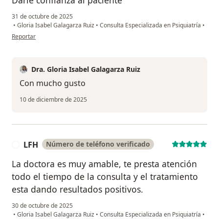
Darle confianza al paciente
31 de octubre de 2025
•
Gloria Isabel Galagarza Ruiz
•
Consulta Especializada en Psiquiatría
•
en opinión del usuario MUG
Reportar
Dra. Gloria Isabel Galagarza Ruiz
Con mucho gusto
10 de diciembre de 2025
LFH
Número de teléfono verificado
L
La doctora es muy amable, te presta atención
todo el tiempo de la consulta y el tratamiento
esta dando resultados positivos.
30 de octubre de 2025
•
Gloria Isabel Galagarza Ruiz
•
Consulta Especializada en Psiquiatría
•