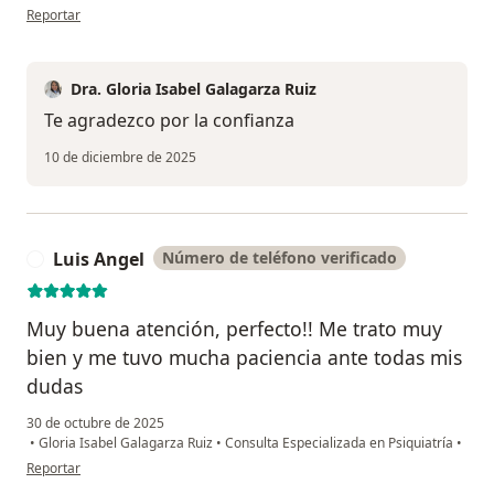
en opinión del usuario LFH
Reportar
Dra. Gloria Isabel Galagarza Ruiz
Te agradezco por la confianza
10 de diciembre de 2025
Luis Angel
Número de teléfono verificado
L
Muy buena atención, perfecto!! Me trato muy
bien y me tuvo mucha paciencia ante todas mis
dudas
30 de octubre de 2025
•
Gloria Isabel Galagarza Ruiz
•
Consulta Especializada en Psiquiatría
•
en opinión del usuario Luis Angel
Reportar