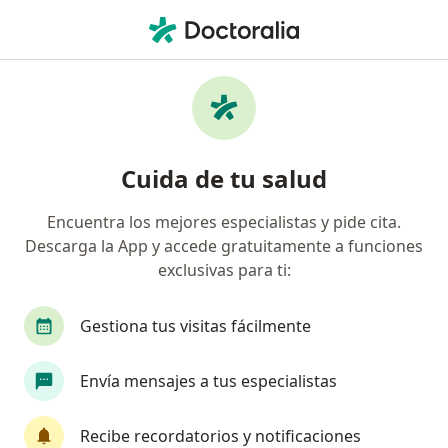
Men
Neurocirujano • Lima, Lima
Filtros
Seguro
Mapa
Neurocirujanos en Lima
Cuida de tu salud
Encuentra los mejores especialistas y pide cita.
Descarga la App y accede gratuitamente a funciones
exclusivas para ti:
Gestiona tus visitas fácilmente
Dr. Felipe Centurión Berrios
Envía mensajes a tus especialistas
·
Ver más
Neurocirujano
92 opinión
Recibe recordatorios y notificaciones