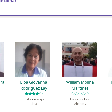
unciona?
era
Elba Giovanna
William Molina
Rodriguez Lay
Martinez
Endocrinólogo
Endocrinólogo
Lima
Abancay