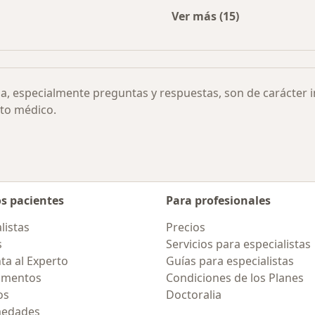
Ver más (15)
rmedades
Más en esta categor
ia, especialmente preguntas y respuestas, son de carácter 
to médico.
os pacientes
Para profesionales
listas
Precios
s
Servicios para especialistas
ta al Experto
Guías para especialistas
amentos
Condiciones de los Planes
os
Doctoralia
medades