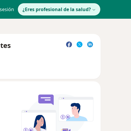
 sesión
¿Eres profesional de la salud?
tes