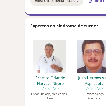
Mostrar especialistas
¿Cómo f
Expertos en sindrome de turner
Ernesto Orlando
Juan Hermes V
Narvaez Rivero
Aspilcueta
Endocrinólogo, Médico general
Endocrinólogo
Lima
Arequipa