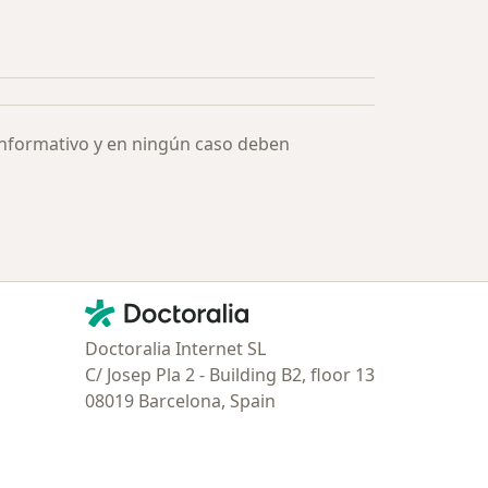
ía: Especialistas más solicitados
informativo y en ningún caso deben
Contacto
Doctoralia - Página de inicio
Doctoralia Internet SL
C/ Josep Pla 2 - Building B2, floor 13
08019 Barcelona, Spain