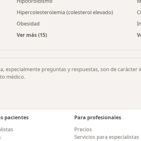
Hipotiroidismo
M
Hipercolesterolemia (colesterol elevado)
C
Obesidad
I
Ver más (15)
V
 la insulina por ciudad
Más en esta categoría: Otras enfermedades
ia, especialmente preguntas y respuestas, son de carácter 
to médico.
os pacientes
Para profesionales
listas
Precios
s
Servicios para especialistas