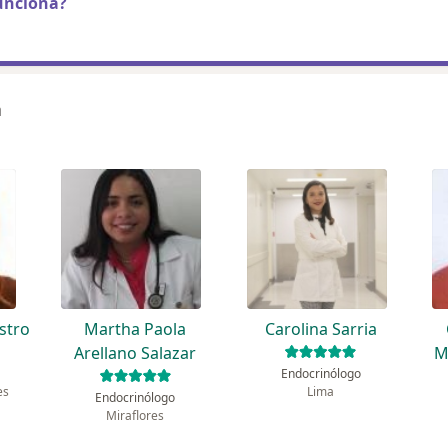
unciona?
a
stro
Martha Paola
Carolina Sarria
Arellano Salazar
M
Endocrinólogo
es
Lima
Endocrinólogo
Miraflores