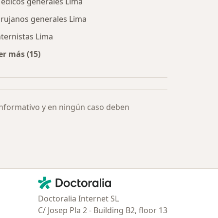
édicos generales Lima
irujanos generales Lima
nternistas Lima
er más (15)
Más en esta categoría: Especialistas más solicitados
informativo y en ningún caso deben
Contacto
Doctoralia - Página de inicio
Doctoralia Internet SL
C/ Josep Pla 2 - Building B2, floor 13