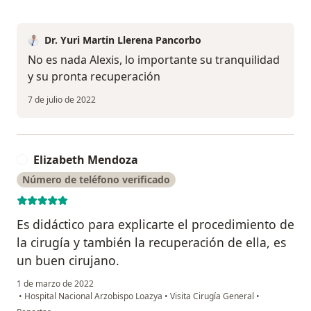
Dr. Yuri Martin Llerena Pancorbo
No es nada Alexis, lo importante su tranquilidad
y su pronta recuperación
7 de julio de 2022
Elizabeth Mendoza
E
Número de teléfono verificado
Es didáctico para explicarte el procedimiento de
la cirugía y también la recuperación de ella, es
un buen cirujano.
1 de marzo de 2022
•
Hospital Nacional Arzobispo Loazya
•
Visita Cirugía General
•
en opinión del usuario Elizabeth Mendoza