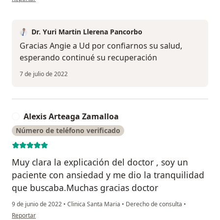
Dr. Yuri Martin Llerena Pancorbo
Gracias Angie a Ud por confiarnos su salud,
esperando continué su recuperación
7 de julio de 2022
Alexis Arteaga Zamalloa
A
Número de teléfono verificado
Muy clara la explicación del doctor , soy un
paciente con ansiedad y me dio la tranquilidad
que buscaba.Muchas gracias doctor
9 de junio de 2022
•
Clinica Santa Maria
•
Derecho de consulta
•
en opinión del usuario Alexis Arteaga Zamalloa
Reportar