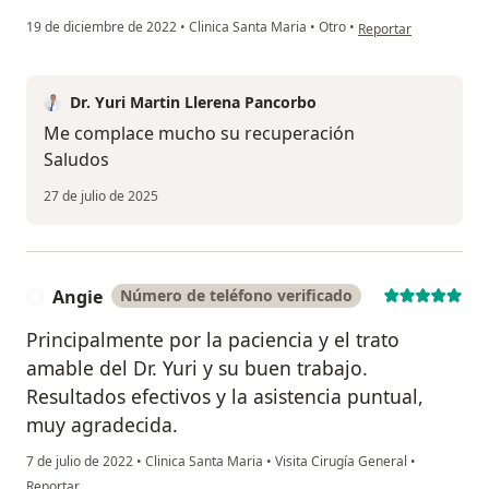
en opinión del usuari
19 de diciembre de 2022
•
Clinica Santa Maria
•
Otro
•
Reportar
Dr. Yuri Martin Llerena Pancorbo
Me complace mucho su recuperación
Saludos
27 de julio de 2025
Angie
Número de teléfono verificado
A
Principalmente por la paciencia y el trato
amable del Dr. Yuri y su buen trabajo.
Resultados efectivos y la asistencia puntual,
muy agradecida.
7 de julio de 2022
•
Clinica Santa Maria
•
Visita Cirugía General
•
en opinión del usuario Angie
Reportar