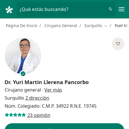
Men
¿Qué estás buscando?
Página De Inicio
Cirujano General
Surquillo
Yuri M
Cambiar de 
Dr.
Yuri Martin Llerena Pancorbo
sobre las especializaciones
Cirujano general
·
Ver más
Surquillo
2 dirección
Núm. Colegiado: C.M.P. 34922 R.N.E. 19745
23 opinión