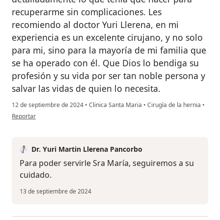
recuperarme sin complicaciones. Les
recomiendo al doctor Yuri Llerena, en mi
experiencia es un excelente cirujano, y no solo
para mi, sino para la mayoría de mi familia que
se ha operado con él. Que Dios lo bendiga su
profesión y su vida por ser tan noble persona y
salvar las vidas de quien lo necesita.
12 de septiembre de 2024
•
Clinica Santa Maria
•
Cirugía de la hernia
•
en opinión del usuario María del Rosario Carbajal Torres
Reportar
Dr. Yuri Martin Llerena Pancorbo
Para poder servirle Sra María, seguiremos a su
cuidado.
13 de septiembre de 2024