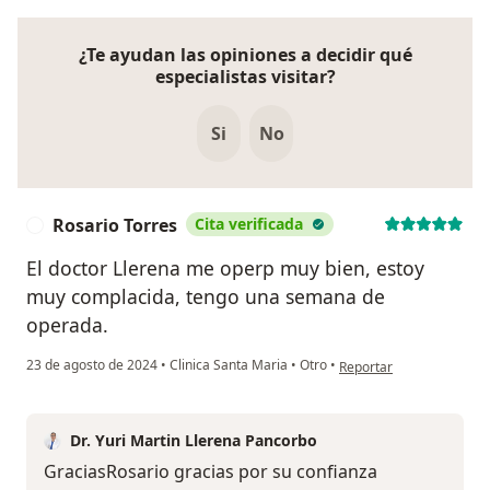
¿Te ayudan las opiniones a decidir qué
especialistas visitar?
Si
No
Rosario Torres
Cita verificada
R
El doctor Llerena me operp muy bien, estoy
muy complacida, tengo una semana de
operada.
en opinión del usuario R
23 de agosto de 2024
•
Clinica Santa Maria
•
Otro
•
Reportar
Dr. Yuri Martin Llerena Pancorbo
GraciasRosario gracias por su confianza