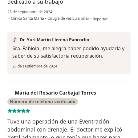
dedicado a su trabajo
28 de septiembre de 2024
en opinión del usuario Fab
•
Clinica Santa Maria
•
Cirugía de vesícula biliar
•
Reportar
Dr. Yuri Martin Llerena Pancorbo
Sra. Fabiola , me alegra haber podido ayudarla y
saber de su satisfactoria recuperación.
28 de septiembre de 2024
María del Rosario Carbajal Torres
M
Número de teléfono verificado
Tuve una operación de una Eventración
abdominal con drenaje. El doctor me explicó
detalladamente lo que tenía que hacer para