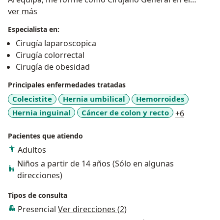
Acerca de mí
Hospital Nacional Arzobispo Loayza, donde soy
ver más
Médico asistente principal desde el año 2006 a la
Especialista en:
actualidad.
Cirugía laparoscopica
Realicé estudios de coloproctologia en la Universidad
Cirugía colorrectal
del Nordeste en Corrientes Argentina.
Cirugía de obesidad
Soy docente de Cirugía en la Universidad Científica del
Sur.
Principales enfermedades tratadas
Realicé estudios de master en cirugía de la obesidad
Colecistite
Hernia umbilical
Hemorroides
en universidad Federico de Victoria España el año 2021
a11y_sr_
Hernia inguinal
Cáncer de colon y recto
+6
al 2022.
Realicé Diplomado de coloproctología por la Sociedad
Pacientes que atiendo
Argentina de coloproctología el año 2023.
Adultos
Realicé el curso de IRCAD de coloproctología en Rio de
Niños a partir de 14 años (Sólo en algunas
Janeiro el año 2024
direcciones)
Tipos de consulta
Presencial
Ver direcciones (2)