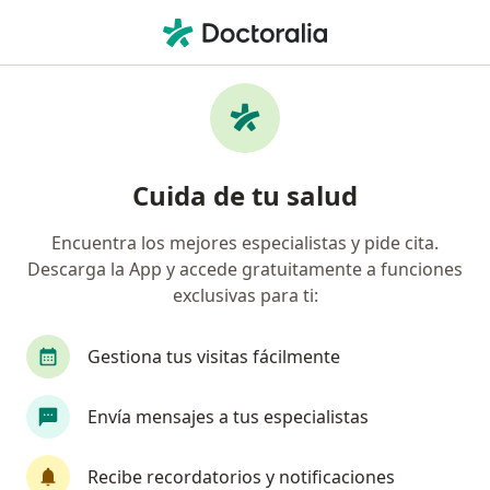
Men
Hernia Inguinal • San Isidro, Lima
Filtros
• 1
Seguro
Mapa
Especialistas en Hernia inguinal en San
Cuida de tu salud
Isidro
Encuentra los mejores especialistas y pide cita.
Descarga la App y accede gratuitamente a funciones
¿Qué especialidad estás buscando?
exclusivas para ti:
Cirujano general
Médico general
Ginecól
Gestiona tus visitas fácilmente
Envía mensajes a tus especialistas
Recibe recordatorios y notificaciones