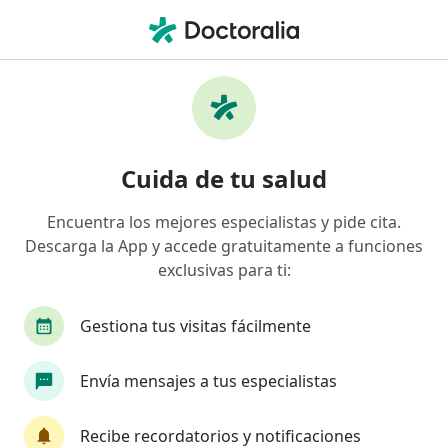
Men
¿Qué estás buscando?
Página De Inicio
Enfermedades
Atresia De Esófago
Atresia de esófago - Información,
Cuida de tu salud
expertos y preguntas frecuentes
Encuentra los mejores especialistas y pide cita.
Nombres alternativos: Atresia esofágica.
Descarga la App y accede gratuitamente a funciones
exclusivas para ti:
Gestiona tus visitas fácilmente
Información
Envía mensajes a tus especialistas
Recibe recordatorios y notificaciones