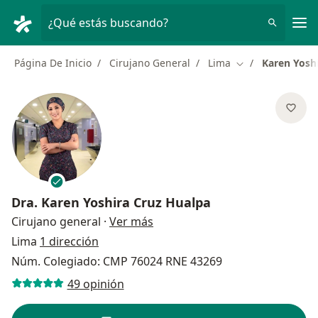
Men
¿Qué estás buscando?
Página De Inicio
Cirujano General
Lima
Karen Yosh
Cambiar de ciud
Dra.
Karen Yoshira Cruz Hualpa
sobre las especializaciones
Cirujano general
·
Ver más
Lima
1 dirección
Núm. Colegiado: CMP 76024 RNE 43269
49 opinión