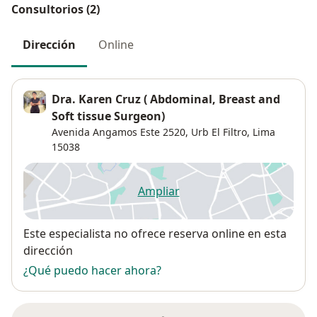
Consultorios (2)
Dirección
Online
Dra. Karen Cruz ( Abdominal, Breast and
Soft tissue Surgeon)
Avenida Angamos Este 2520,
Urb El Filtro
,
Lima
15038
Ampliar
se abre en una nueva pestañ
Disponibilidad
Este especialista no ofrece reserva online en esta
dirección
¿Qué puedo hacer ahora?