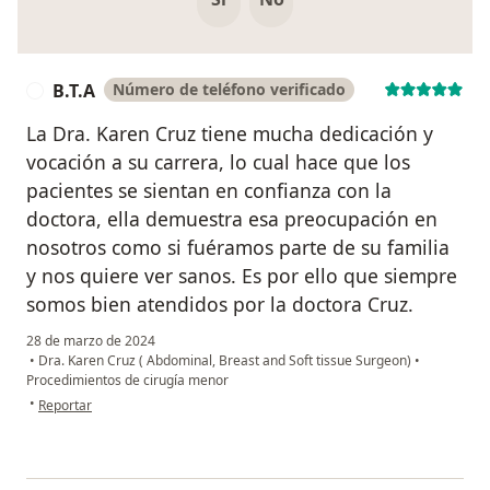
B.T.A
Número de teléfono verificado
B
La Dra. Karen Cruz tiene mucha dedicación y
vocación a su carrera, lo cual hace que los
pacientes se sientan en confianza con la
doctora, ella demuestra esa preocupación en
nosotros como si fuéramos parte de su familia
y nos quiere ver sanos. Es por ello que siempre
somos bien atendidos por la doctora Cruz.
28 de marzo de 2024
•
Dra. Karen Cruz ( Abdominal, Breast and Soft tissue Surgeon)
•
Procedimientos de cirugía menor
en opinión del usuario B.T.A
•
Reportar