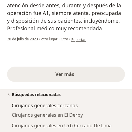
atención desde antes, durante y después de la
operación fue A1, siempre atenta, preocupada
y disposición de sus pacientes, incluyéndome.
Profesional médico muy recomendada.
en opinión del usuario Jennifer Ubillus
28 de julio de 2023
•
otro lugar
•
Otro
•
Reportar
Ver más
opiniones anteriores
Búsquedas relacionadas
Cirujanos generales cercanos
Cirujanos generales en El Derby
Cirujanos generales en Urb Cercado De Lima