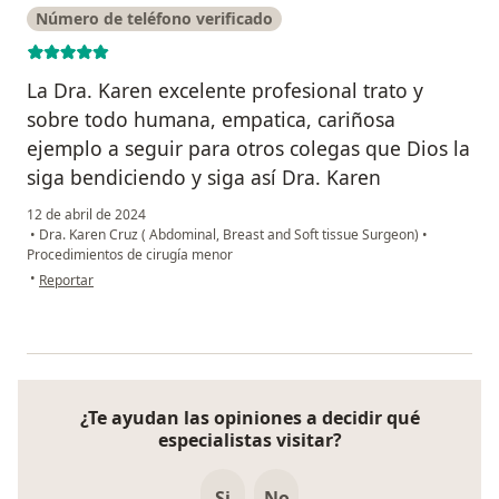
Número de teléfono verificado
La Dra. Karen excelente profesional trato y
sobre todo humana, empatica, cariñosa
ejemplo a seguir para otros colegas que Dios la
siga bendiciendo y siga así Dra. Karen
12 de abril de 2024
•
Dra. Karen Cruz ( Abdominal, Breast and Soft tissue Surgeon)
•
Procedimientos de cirugía menor
en opinión del usuario Patricia Rodríguez Paiva
•
Reportar
¿Te ayudan las opiniones a decidir qué
especialistas visitar?
Si
No