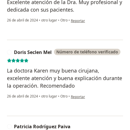
Excelente atención de la Dra. Muy profesional y
dedicada con sus pacientes.
en opinión del usuario Charito Vicen
26 de abril de 2024
•
otro lugar
•
Otro
•
Reportar
Doris Seclen Mel
Número de teléfono verificado
D
La doctora Karen muy buena cirujana,
excelente atención y buena explicación durante
la operación. Recomendado
en opinión del usuario Doris Seclen 
26 de abril de 2024
•
otro lugar
•
Otro
•
Reportar
Patricia Rodríguez Paiva
P