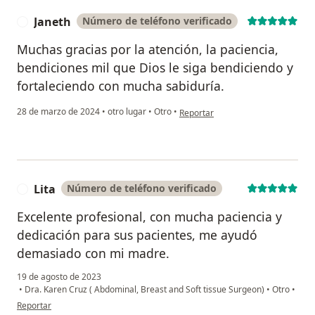
Janeth
Número de teléfono verificado
J
Muchas gracias por la atención, la paciencia,
bendiciones mil que Dios le siga bendiciendo y
fortaleciendo con mucha sabiduría.
en opinión del usuario Janeth
28 de marzo de 2024
•
otro lugar
•
Otro
•
Reportar
Lita
Número de teléfono verificado
L
Excelente profesional, con mucha paciencia y
dedicación para sus pacientes, me ayudó
demasiado con mi madre.
19 de agosto de 2023
•
Dra. Karen Cruz ( Abdominal, Breast and Soft tissue Surgeon)
•
Otro
•
en opinión del usuario Lita
Reportar