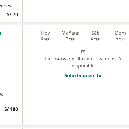
GF LIMA - San Luis Videoconsulta y algunas veces Presencial
S/ 70
Hoy
Mañana
Sáb
Dom
6 Ago
7 Ago
8 Ago
9 Ago
La reserva de citas en línea no está
disponible
Solicita una cita
pa
S/ 180