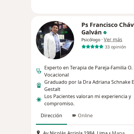
Ps Francisco Chá
Galván
·
Ver más
Psicólogo
33 opinión
Experto en Terapia de Pareja-Familia O.
Vocacional
Graduado por la Dra Adriana Schnake E
Gestalt
Los Pacientes valoran mi experiencia y
compromiso.
Dirección
Online
Av Nicolás Arriola 1984, Lima
•
Mapa