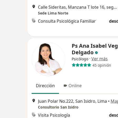
Calle Sideritas, Manzana T lote 16, segundo piso, Urbanización Rosario del Norte, Los Olivos
Sede Lima Norte
Consulta Psicológica Familiar
desd
Ps Ana Isabel Ve
Delgado
·
Ver más
Psicólogo
45 opinión
Dirección
Online
Juan Polar No.222, San Isidro, Lima
•
Ma
Consultorio San Isidro
Visita Psicología
desd