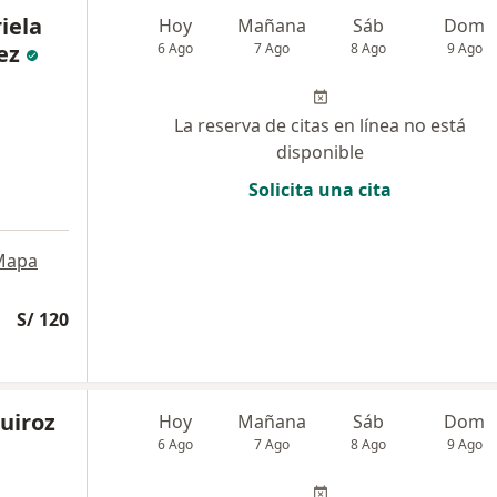
iela
Hoy
Mañana
Sáb
Dom
ez
6 Ago
7 Ago
8 Ago
9 Ago
La reserva de citas en línea no está
disponible
Solicita una cita
Mapa
S/ 120
uiroz
Hoy
Mañana
Sáb
Dom
6 Ago
7 Ago
8 Ago
9 Ago