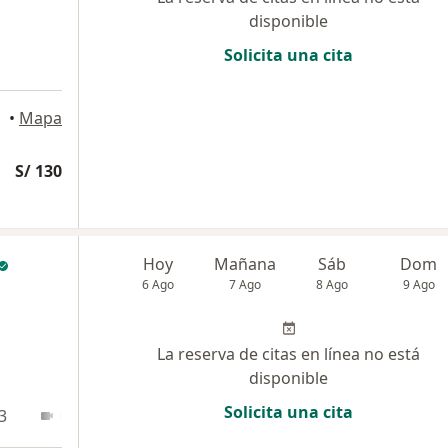
disponible
Solicita una cita
•
Mapa
S/ 130
Hoy
Mañana
Sáb
Dom
6 Ago
7 Ago
8 Ago
9 Ago
La reserva de citas en línea no está
disponible
Solicita una cita
3
Online