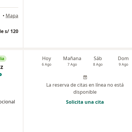
•
Mapa
e s/ 120
Hoy
Mañana
Sáb
Dom
ia
6 Ago
7 Ago
8 Ago
9 Ago
ez
La reserva de citas en línea no está
disponible
ocional
Solicita una cita