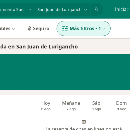
dad, enfermedad o nombre
p. ej. Lima
Iniciar
ibles
Seguro
Más filtros
•
1
ida en San Juan de Lurigancho
Hoy
Mañana
Sáb
Dom
6 Ago
7 Ago
8 Ago
9 Ago
La reserva de citas en línea no está