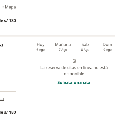
•
Mapa
e s/ 180
ga
Hoy
Mañana
Sáb
Dom
6 Ago
7 Ago
8 Ago
9 Ago
La reserva de citas en línea no está
disponible
Solicita una cita
pa
e s/ 180