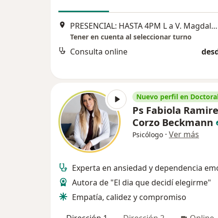
PRESENCIAL: HASTA 4PM L a V. Magdalena del mar, Av Brasil 4064 (cualquier duda comuníquese con el psicólogo al, Lima
Tener en cuenta al seleccionar turno
Consulta online
desd
Nuevo perfil en Doctoral
Ps Fabiola Ramir
Corzo Beckmann
·
Ver más
Psicólogo
Experta en ansiedad y dependencia em
Autora de "El dia que decidí elegirme"
Empatía, calidez y compromiso