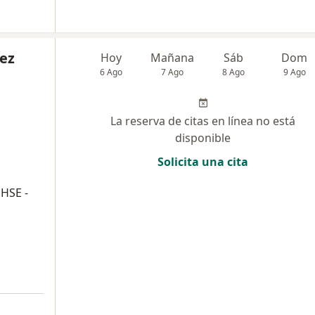
vez
Hoy
Mañana
Sáb
Dom
6 Ago
7 Ago
8 Ago
9 Ago
La reserva de citas en línea no está
disponible
Solicita una cita
HSE -