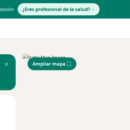
 sesión
¿Eres profesional de la salud?
Ampliar mapa
lunes
Mar
Mié
10 Ago
11 Ago
12 Ago