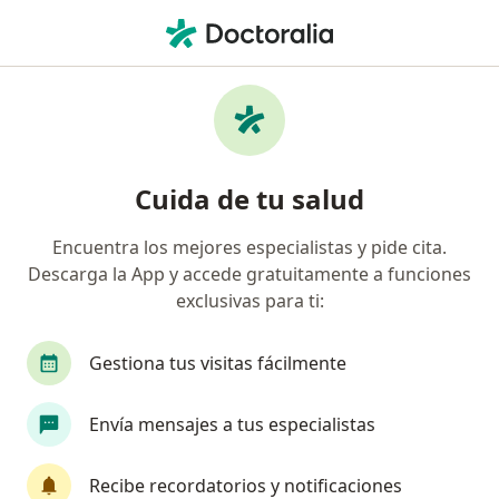
Men
Internista • San Juan de Lurigancho, Lima
Filtros
Seguro
Mapa
Internistas en San Juan de Lurigancho
Cuida de tu salud
Encuentra los mejores especialistas y pide cita.
Descarga la App y accede gratuitamente a funciones
exclusivas para ti:
Gestiona tus visitas fácilmente
Dr. Richard John Garcia Mojonero
Envía mensajes a tus especialistas
·
Internista, Dermatólogo, Especialista en medicina estética
Ver más
Recibe recordatorios y notificaciones
595 opinión