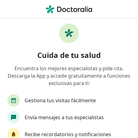
Men
Depresión En Adolescentes • San Juan de Lurigancho, Lima
Filtros
• 1
Seguro
Mapa
Especialistas en Depresión en adolescentes
Cuida de tu salud
en San Juan de Lurigancho
Encuentra los mejores especialistas y pide cita.
Descarga la App y accede gratuitamente a funciones
¿Qué especialidad estás buscando?
exclusivas para ti:
Psicólogo
Psiquiatra
Médico general
Gestiona tus visitas fácilmente
Envía mensajes a tus especialistas
Recibe recordatorios y notificaciones