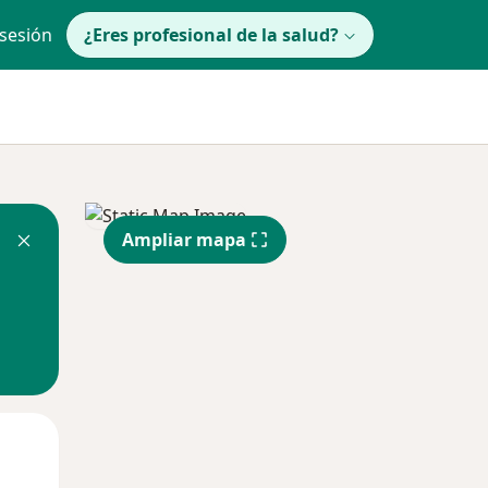
 sesión
¿Eres profesional de la salud?
Ampliar mapa
Mar
Mié
Jue
11 Ago
12 Ago
13 Ago