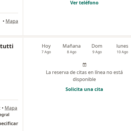
Ver teléfono
•
Mapa
tutti
Hoy
Mañana
Dom
lunes
7 Ago
8 Ago
9 Ago
10 Ago
La reserva de citas en línea no está
disponible
Solicita una cita
c
•
Mapa
egral
pecificar