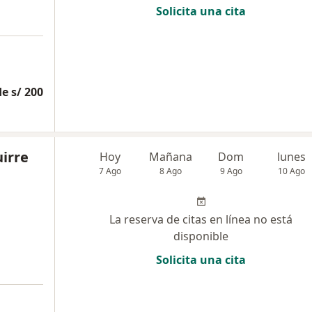
Solicita una cita
e s/ 200
uirre
Hoy
Mañana
Dom
lunes
7 Ago
8 Ago
9 Ago
10 Ago
La reserva de citas en línea no está
disponible
Solicita una cita