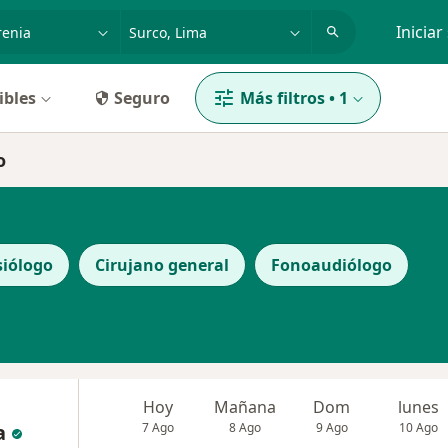
dad, enfermedad o nombre
p. ej. Lima
Iniciar
ibles
Seguro
Más filtros
•
1
o
siólogo
Cirujano general
Fonoaudiólogo
Hoy
Mañana
Dom
lunes
a
7 Ago
8 Ago
9 Ago
10 Ago