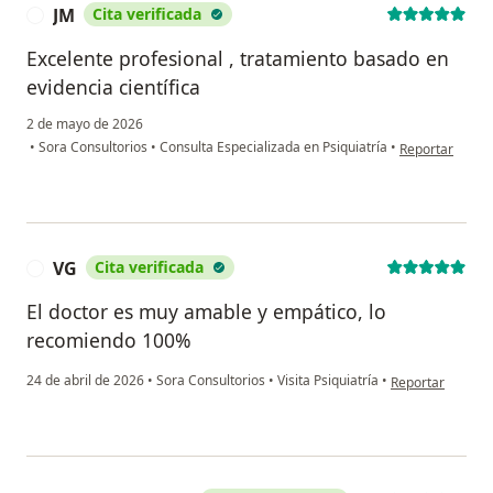
JM
Cita verificada
J
Excelente profesional , tratamiento basado en
evidencia científica
2 de mayo de 2026
en opinión del 
•
Sora Consultorios
•
Consulta Especializada en Psiquiatría
•
Reportar
VG
Cita verificada
V
El doctor es muy amable y empático, lo
recomiendo 100%
en opinión del u
24 de abril de 2026
•
Sora Consultorios
•
Visita Psiquiatría
•
Reportar