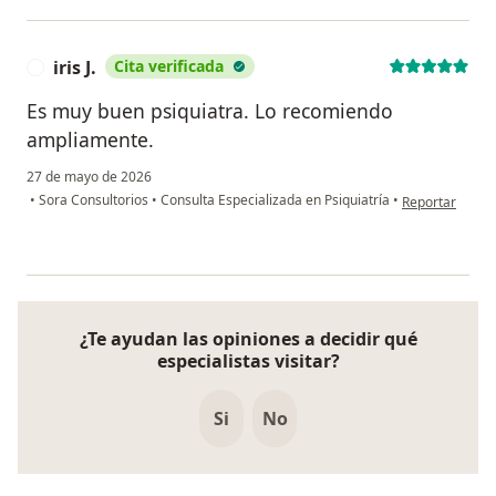
iris J.
Cita verificada
I
Es muy buen psiquiatra. Lo recomiendo
ampliamente.
27 de mayo de 2026
en opinión del u
•
Sora Consultorios
•
Consulta Especializada en Psiquiatría
•
Reportar
¿Te ayudan las opiniones a decidir qué
especialistas visitar?
Si
No