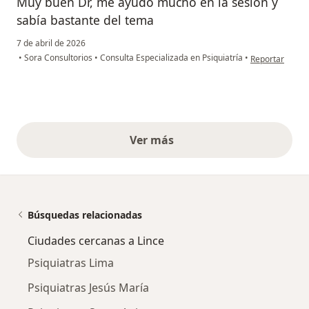
Muy buen Dr, me ayudó mucho en la sesión y
sabía bastante del tema
7 de abril de 2026
en opinión del 
•
Sora Consultorios
•
Consulta Especializada en Psiquiatría
•
Reportar
Ver más
opiniones anteriores
Búsquedas relacionadas
Ciudades cercanas a Lince
Psiquiatras Lima
Psiquiatras Jesús María