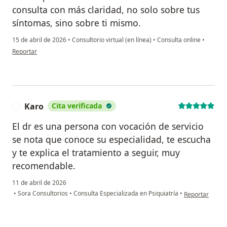
consulta con más claridad, no solo sobre tus
síntomas, sino sobre ti mismo.
15 de abril de 2026
•
Consultorio virtual (en línea)
•
Consulta online
•
en opinión del usuario G.S.T.
Reportar
Karo
Cita verificada
K
El dr es una persona con vocación de servicio
se nota que conoce su especialidad, te escucha
y te explica el tratamiento a seguir, muy
recomendable.
11 de abril de 2026
en opinión del 
•
Sora Consultorios
•
Consulta Especializada en Psiquiatría
•
Reportar