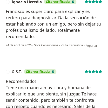
Ignacio Heredia
Cita verificada
I
Francisco es súper claro para explicar y es
certero para diagnosticar. Da la sensación de
estar hablando con un amigo, pero sin dejar su
profesionalismo de lado. Totalmente
recomendado.
en opinión del u
24 de abril de 2026
•
Sora Consultorios
•
Visita Psiquiatría
•
Reportar
G.S.T.
Cita verificada
G
Recomendado!
Tiene una manera muy clara y humana de
explicar lo que uno siente, sin juzgar. Te hace
sentir contenido, pero también te confronta
con respeto cuando es necesario. Sales de la