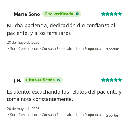
María Sono
Cita verificada
M
Mucha paciencia, dedicación dio confianza al
paciente, y a los familiares
28 de mayo de 2026
en opinión del
•
Sora Consultorios
•
Consulta Especializada en Psiquiatría
•
Reportar
J.H.
Cita verificada
J
Es atento, escuchando los relatos del paciente y
toma nota constantemente.
28 de mayo de 2026
en opinión del u
•
Sora Consultorios
•
Consulta Especializada en Psiquiatría
•
Reportar