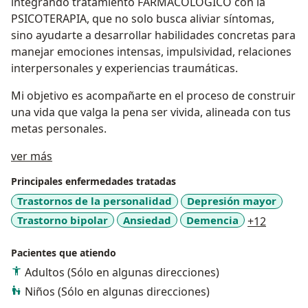
integrando tratamiento FARMACOLÓGICO con la
PSICOTERAPIA, que no solo busca aliviar síntomas,
sino ayudarte a desarrollar habilidades concretas para
manejar emociones intensas, impulsividad, relaciones
interpersonales y experiencias traumáticas.
Mi objetivo es acompañarte en el proceso de construir
una vida que valga la pena ser vivida, alineada con tus
metas personales.
Acerca de mí
ver más
Principales enfermedades tratadas
Trastornos de la personalidad
Depresión mayor
a11y_sr
Trastorno bipolar
Ansiedad
Demencia
+12
Pacientes que atiendo
Adultos (Sólo en algunas direcciones)
Niños (Sólo en algunas direcciones)