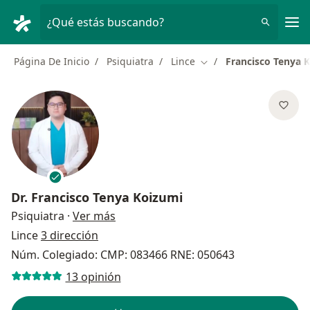
Men
¿Qué estás buscando?
Página De Inicio
Psiquiatra
Lince
Francisco Tenya 
Cambiar de ciudad
Dr.
Francisco Tenya Koizumi
sobre las especializaciones
Psiquiatra
·
Ver más
Lince
3 dirección
Núm. Colegiado: CMP: 083466 RNE: 050643
13 opinión