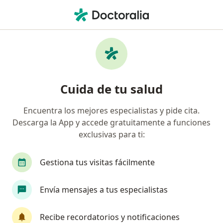
Men
Esquizofrenia • San Isidro, Lima
Filtros
• 1
Seguro
Mapa
Especialistas en Esquizofrenia en San Isidro
Cuida de tu salud
Encuentra los mejores especialistas y pide cita.
¿Qué especialidad estás buscando?
Descarga la App y accede gratuitamente a funciones
Psiquiatra
Médico general
Psicólogo
exclusivas para ti:
Gestiona tus visitas fácilmente
Envía mensajes a tus especialistas
Recibe recordatorios y notificaciones