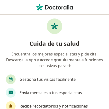
Men
Balanitis • Callao, Callao
Filtros
• 1
Seguro
Mapa
Especialistas en Balanitis en Callao
Cuida de tu salud
Encuentra los mejores especialistas y pide cita.
¿Qué especialidad estás buscando?
Descarga la App y accede gratuitamente a funciones
Urólogo
Cirujano pediátrico
Cirujano gen
exclusivas para ti:
Gestiona tus visitas fácilmente
Envía mensajes a tus especialistas
Recibe recordatorios y notificaciones