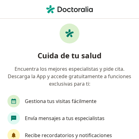
Men
Diabetes • Callao, Callao
Filtros
• 1
Seguro
Mapa
Especialistas en Diabetes en Callao
Cuida de tu salud
Encuentra los mejores especialistas y pide cita.
¿Qué especialidad estás buscando?
Descarga la App y accede gratuitamente a funciones
Médico general
Endocrinólogo
Internista
exclusivas para ti:
Gestiona tus visitas fácilmente
Envía mensajes a tus especialistas
Recibe recordatorios y notificaciones