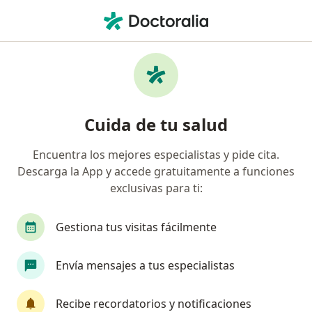
Men
Enfermedades De La Mama • Callao, Callao
Filtros
• 1
Seguro
Mapa
Especialistas en Enfermedades de la mama
Cuida de tu salud
en Callao
Encuentra los mejores especialistas y pide cita.
Descarga la App y accede gratuitamente a funciones
¿Qué especialidad estás buscando?
exclusivas para ti:
Ginecólogo
Médico general
Cirujano gene
Gestiona tus visitas fácilmente
Envía mensajes a tus especialistas
Recibe recordatorios y notificaciones