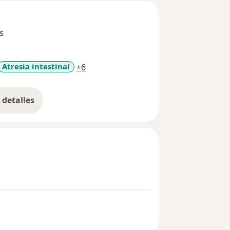
s
a11y_sr_more_diseases
Atresia intestinal
+6
detalles
bre la experiencia