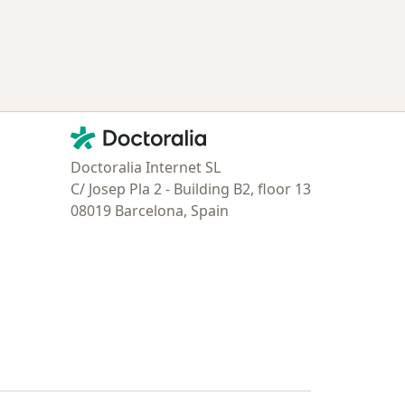
tratadas
Contacto
Doctoralia - Página de inicio
Doctoralia Internet SL
C/ Josep Pla 2 - Building B2, floor 13
08019 Barcelona, Spain