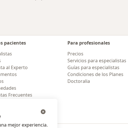
rcanas a San Isidro
Más en esta categoría: Enfermedades más 
os pacientes
Para profesionales
listas
Precios
s
Servicios para especialistas
ta al Experto
Guías para especialistas
amentos
Condiciones de los Planes
os
Doctoralia
medades
tas Frecuentes
ión para celular
e
na mejor experiencia.