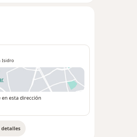
 Isidro
ar
 abre en una nueva pestaña
e en esta dirección
detalles
bre la dirección