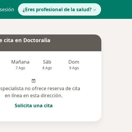
 sesión
¿Eres profesional de la salud?
 cita en Doctoralia
Mañana
Sáb
Dom
lunes
Mar
7 Ago
8 Ago
9 Ago
10 Ago
11 Ag
especialista no ofrece reserva de cita
en línea en esta dirección.
Solicita una cita
cionadas (1)