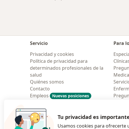
Más en esta categoría: Ciudades ce
Servicio
Para l
Privacidad y cookies
Especia
Política de privacidad para
Clínica
determinados profesionales de la
Pregun
salud
Medic
Quiénes somos
Servici
Contacto
Enfer
Empleos
Pregun
Nuevas posiciones
Condiciones Generales de
Aplicac
Contratación
Tu privacidad es important
Usamos cookies para ofrecerte u