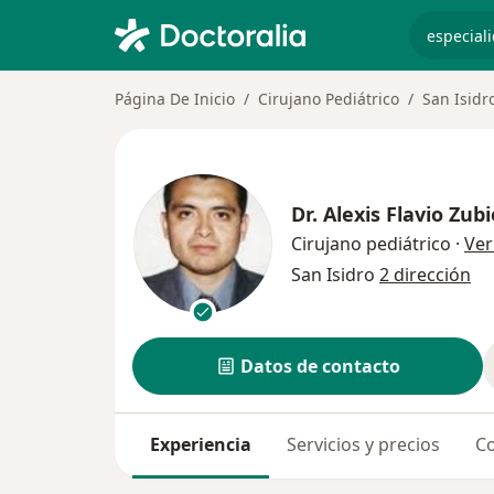
especiali
Página De Inicio
Cirujano Pediátrico
San Isidr
Dr.
Alexis Flavio Zub
Cirujano pediátrico
·
Ver
San Isidro
2 dirección
Datos de contacto
Experiencia
Servicios y precios
Co