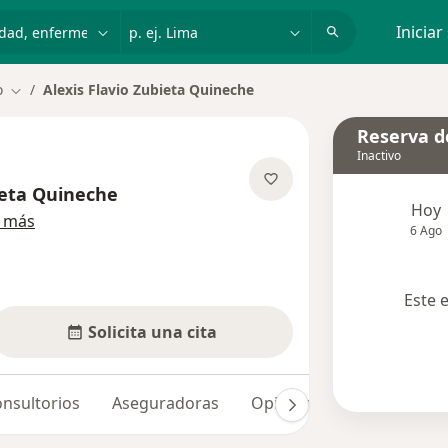
dad, enfermedad o nombre
p. ej. Lima
Iniciar
o
Alexis Flavio Zubieta Quineche
Cambiar de ciudad
Reserva de
Inactivo
ieta Quineche
Hoy
sobre las especializaciones
 más
6 Ago
Este 
Solicita una cita
nsultorios
Aseguradoras
Opiniones
Dudas solu